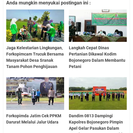
Anda mungkin menyukai postingan ini :
Jaga Kelestarian Lingkungan,
Langkah Cepat Dinas
Forkopimcam Trucuk Bersama
Pertanian Dikawal Kodim
Masyarakat Desa Sranak
Bojonegoro Dalam Membantu
Tanam Pohon Penghijauan
Petani
Forkopimda Jatim Cek PPKM
Dandim 0813 Dampingi
Darurat Melalui Jalur Udara
Kapolres Bojonegoro Pimpin
Apel Gelar Pasukan Dalam