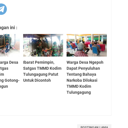
an ini :
arga Desa
Ibarat Pemimpin,
Warga Desa Ngepoh
atgas
Satgas TMMD Kodim
Dapat Penyuluhan
im
Tulungagung Patut
Tentang Bahaya
ng Gotong-
Untuk Dicontoh
Narkoba Dilokasi
ngun
TMMD Kodim
Tulungagung
POSTINGAN LAMA