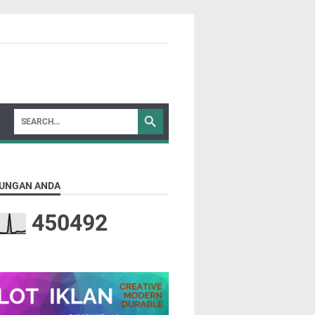
UNGAN ANDA
4
5
0
4
9
2