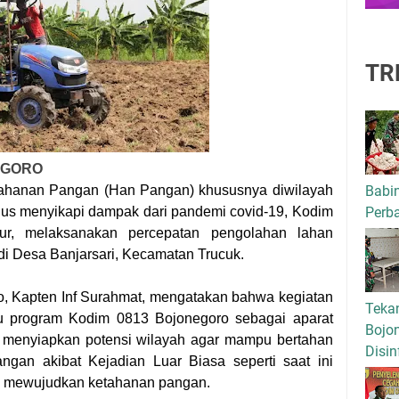
TR
EGORO
Babi
ahanan Pangan (Han Pangan) khususnya diwilayah
Perba
gus menyikapi dampak dari pandemi covid-19, Kodim
ur, melaksanakan percepatan pengolahan lahan
 di Desa Banjarsari, Kecamatan Trucuk.
o, Kapten Inf Surahmat, mengatakan bahwa kegiatan
Tekan
tu program Kodim 0813 Bojonegoro sebagai aparat
Bojo
menyiapkan potensi wilayah agar mampu bertahan
Disin
angan akibat Kejadian Luar Biasa seperti saat ini
a mewujudkan ketahanan pangan.