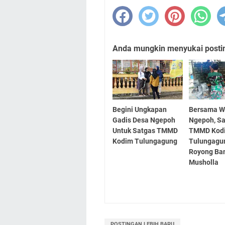
Anda mungkin menyukai posting
Begini Ungkapan
Bersama W
Gadis Desa Ngepoh
Ngepoh, S
Untuk Satgas TMMD
TMMD Kod
Kodim Tulungagung
Tulungagu
Royong Ba
Musholla
POSTINGAN LEBIH BARU