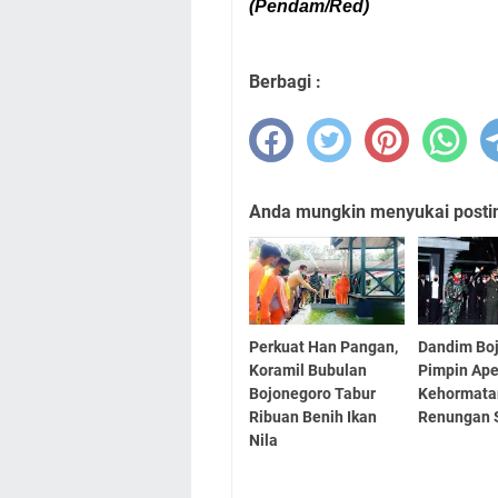
(Pendam/Red)
Berbagi :
Anda mungkin menyukai posting
Perkuat Han Pangan,
Dandim Bo
Koramil Bubulan
Pimpin Ape
Bojonegoro Tabur
Kehormata
Ribuan Benih Ikan
Renungan 
Nila