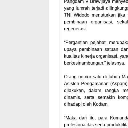
Pangdam V Brawijaya menyebut
yang lumrah terjadi dilingku
TNI Widodo menuturkan jika 
pembinaan organisasi, seka
regenerasi.
“Pergantian pejabat, merupa
upaya pembinaan satuan dan
kualitas kinerja organisasi, y
berkesinambungan,” jelasnya.
Orang nomor satu di tubuh M
Asisten Pengamanan (Aspam) 
dilakukan, dalam rangka me
dinamis, serta semakin komp
dihadapi oleh Kodam.
“Maka dari itu, para Komanda
profesionalitas serta produktif