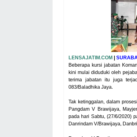
LENSAJATIM.COM
|
SURAB
Beberapa kursi jabatan Koman
kini mulai diduduki oleh pejab
terima jabatan itu juga te
083/Baladhika Jaya.
Tak ketinggalan, dalam proses
Pangdam V Brawijaya, Mayje
pada hari Sabtu, (27/6/2020) pa
Danrindam V/Brawijaya, Danbr