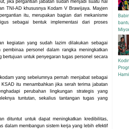
, jika pergantian jabatan sudah menjadi suatu hal
ngan TNI-AD khususnya Kodam V Brawijaya. Mayjen
pergantian itu, merupakan bagian dari mekanisme
Babi
ligus sebagai bentuk implementasi dari proses
bant
Miyo
kan kegiatan yang sudah lazim dilakukan sebagai
 pembinaa personel dalam rangka meningkatkan
ang bertujuan untuk penyegaran tugas personel secara
Kodi
Progr
Hamil
akodam yang sebelumnya pernah menjabat sebagai
KSAD itu menambahkan jika serah terima jabatan
nghadapi perubahan lingkungan strategis yang
leknya tuntutan, sekalius tantangan tugas yang
n dituntut untuk dapat meningkatkan kredibilitas,
itas dalam membangun sistem kerja yang lebih efektif