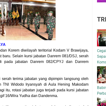
TR
AYA
dan Korem diwilayah teritorial Kodam V Brawijaya,
Cega
at baru. Selain kursi jabatan Danrem 081/DSJ, serah
Separ
rjadi pada jabatan Danrem 082/CPYJ dan Danrem
Kom
i serah terima jabatan yang dipimpin langsung oleh
n TNI Widodo Iryansyah di Aula Hening Makodam
Babi
gi itu, rotasi jabatan juga terjadi pada kursi jabatan
Perba
igif 16/Wira Yudha dan Dandenma.