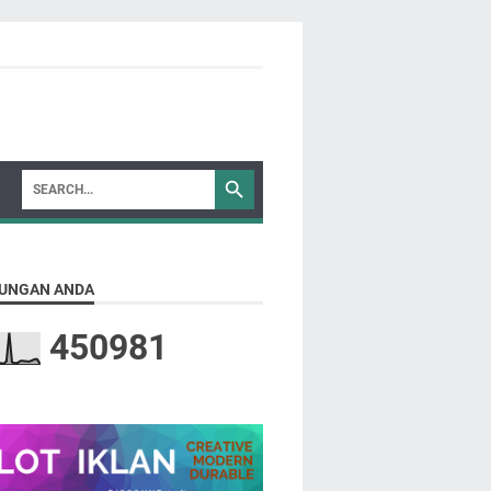
UNGAN ANDA
4
5
0
9
8
1