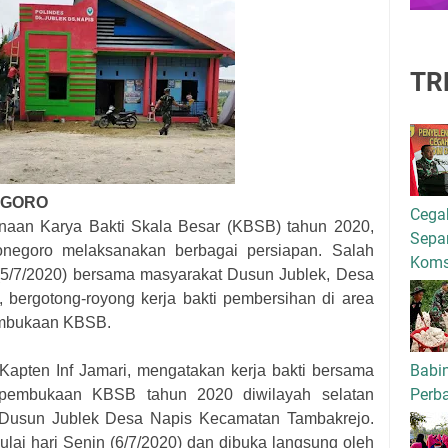
TR
EGORO
Cega
naan Karya Bakti Skala Besar (KBSB) tahun 2020,
Separ
onegoro melaksanakan berbagai persiapan. Salah
Kom
 (5/7/2020) bersama masyarakat Dusun Jublek, Desa
 bergotong-royong kerja bakti pembersihan di area
embukaan KBSB.
Babi
Kapten Inf Jamari, mengatakan kerja bakti bersama
Perba
 pembukaan KBSB tahun 2020 diwilayah selatan
i Dusun Jublek Desa Napis Kecamatan Tambakrejo.
ai hari Senin (6/7/2020) dan dibuka langsung oleh