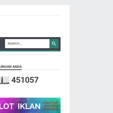
UNGAN ANDA
4
5
1
0
5
7