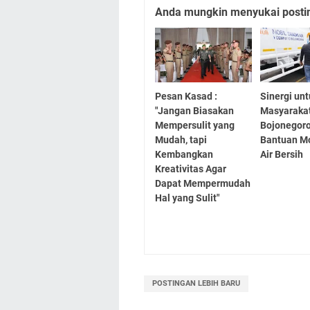
Anda mungkin menyukai posting
Pesan Kasad :
Sinergi un
"Jangan Biasakan
Masyaraka
Mempersulit yang
Bojonegor
Mudah, tapi
Bantuan Mo
Kembangkan
Air Bersih
Kreativitas Agar
Dapat Mempermudah
Hal yang Sulit"
POSTINGAN LEBIH BARU