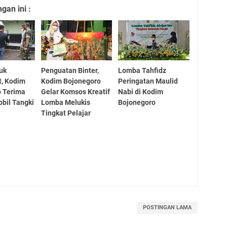
an ini :
tuk
Penguatan Binter,
Lomba Tahfidz
t, Kodim
Kodim Bojonegoro
Peringatan Maulid
o Terima
Gelar Komsos Kreatif
Nabi di Kodim
bil Tangki
Lomba Melukis
Bojonegoro
Tingkat Pelajar
POSTINGAN LAMA