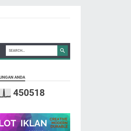
UNGAN ANDA
4
5
0
5
1
8