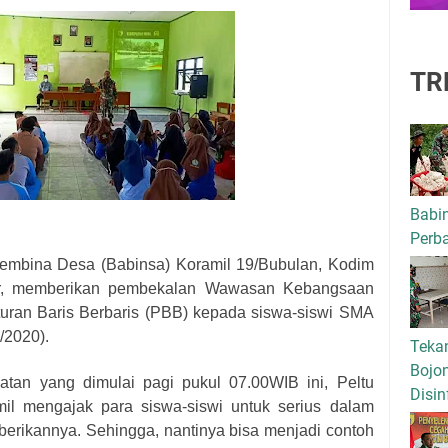
TR
Babi
Perba
Pembina Desa (Babinsa) Koramil 19/Bubulan, Kodim
ur, memberikan pembekalan Wawasan Kebangsaan
turan Baris Berbaris (PBB) kepada siswa-siswi SMA
/2020).
Tekan
Bojo
tan yang dimulai pagi pukul 07.00WIB ini, Peltu
Disin
mil mengajak para siswa-siswi untuk serius dalam
iberikannya. Sehingga, nantinya bisa menjadi contoh