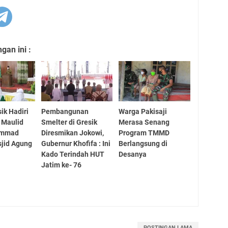
an ini :
ik Hadiri
Pembangunan
Warga Pakisaji
 Maulid
Smelter di Gresik
Merasa Senang
ammad
Diresmikan Jokowi,
Program TMMD
jid Agung
Gubernur Khofifa : Ini
Berlangsung di
Kado Terindah HUT
Desanya
Jatim ke- 76
POSTINGAN LAMA