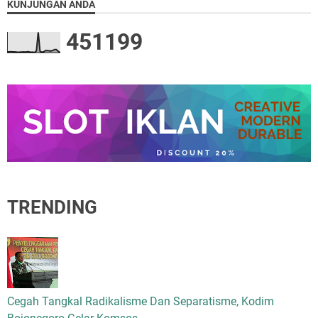
KUNJUNGAN ANDA
4
5
1
1
9
9
TRENDING
Cegah Tangkal Radikalisme Dan Separatisme, Kodim