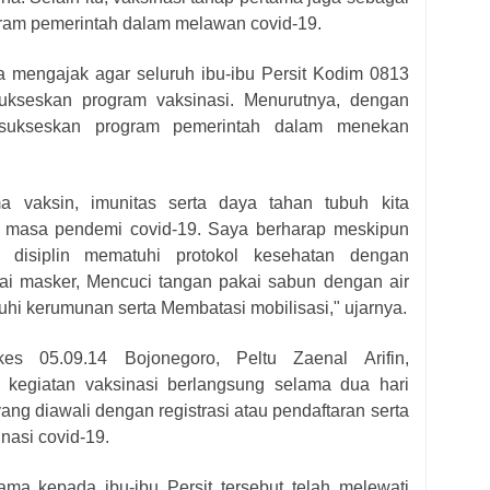
ram pemerintah dalam melawan covid-19.
a mengajak agar seluruh ibu-ibu Persit Kodim 0813
sukseskan program vaksinasi. Menurutnya, dengan
ensukseskan program pemerintah dalam menekan
a vaksin, imunitas serta daya tahan tubuh kita
 masa pendemi covid-19. Saya berharap meskipun
ap disiplin mematuhi protokol kesehatan dengan
i masker, Mencuci tangan pakai sabun dengan air
uhi kerumunan serta Membatasi mobilisasi," ujarnya.
es 05.09.14 Bojonegoro, Peltu Zaenal Arifin,
kegiatan vaksinasi berlangsung selama dua hari
ang diawali dengan registrasi atau pendaftaran serta
nasi covid-19.
ama kepada ibu-ibu Persit tersebut telah melewati