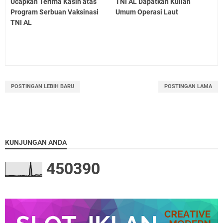
Ucapkan Terima Kasih atas
TNI AL Dapatkan Kuliah
Program Serbuan Vaksinasi
Umum Operasi Laut
TNI AL
POSTINGAN LEBIH BARU
POSTINGAN LAMA
KUNJUNGAN ANDA
4
5
0
3
9
0