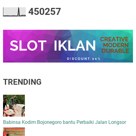
4
5
0
2
5
7
TRENDING
Babinsa Kodim Bojonegoro bantu Perbaiki Jalan Longsor