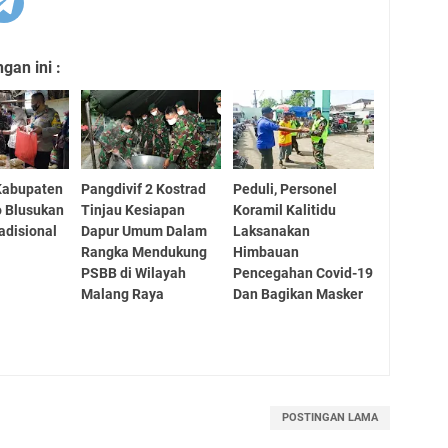
an ini :
 Kabupaten
Pangdivif 2 Kostrad
Peduli, Personel
 Blusukan
Tinjau Kesiapan
Koramil Kalitidu
adisional
Dapur Umum Dalam
Laksanakan
Rangka Mendukung
Himbauan
PSBB di Wilayah
Pencegahan Covid-19
Malang Raya
Dan Bagikan Masker
POSTINGAN LAMA