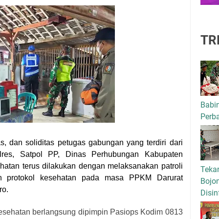
TR
Babi
Perba
as, dan soliditas petugas gabungan yang terdiri dari
lres, Satpol PP, Dinas Perhubungan Kabupaten
hatan terus dilakukan dengan melaksanakan patroli
Tekan
an protokol kesehatan pada masa PPKM Darurat
Bojo
ro.
Disin
l kesehatan berlangsung dipimpin Pasiops Kodim 0813