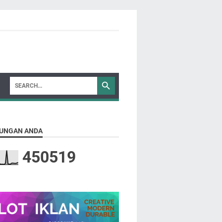
UNGAN ANDA
4
5
0
5
1
9