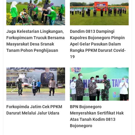
Jaga Kelestarian Lingkungan,
Dandim 0813 Dampingi
Forkopimcam Trucuk Bersama
Kapolres Bojonegoro Pimpin
Masyarakat Desa Sranak
Apel Gelar Pasukan Dalam
Tanam Pohon Penghijauan
Rangka PPKM Darurat Covid-
19
Forkopimda Jatim Cek PPKM
BPN Bojonegoro
Darurat Melalui Jalur Udara
Menyerahkan Sertifikat Hak
Atas Tanah Kodim 0813
Bojonegoro