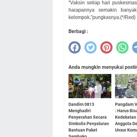
“Vaksin setiap hari puskesma
harapannya semakin banyak 
kelomp
o
k,”pungkasnya.
(*/Red)
Berbagi :
Anda mungkin menyukai posting
Dandim 0813
Pangdam V
Menghadiri
: Harus Bis
Penyerahan Secara
Kedekatan
Simbolis Penyaluran
Anggota D
Bantuan Paket
Unsur Kom
Sembako