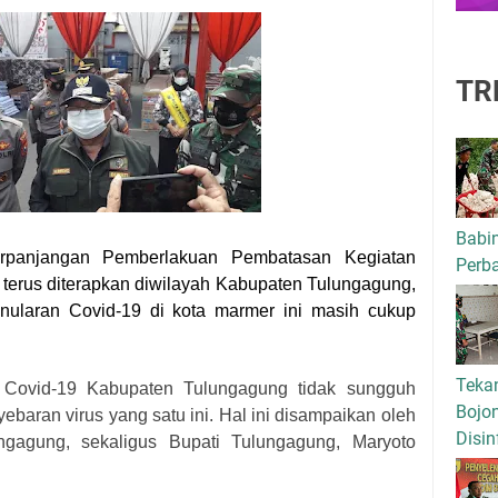
TR
Babi
rpanjangan
Pemberlakuan Pembatasan Kegiatan
Perba
terus diterapkan di
wilayah
Kabupaten Tulungagung,
nularan Covid-19 di kota marmer ini masih cukup
Tekan
 Covid-19 Kabupaten Tulungagung tidak sungguh
Bojo
aran virus yang satu ini.
Hal ini disampaikan oleh
Disin
ngagung, sekaligus Bupati Tulungagung, Maryoto