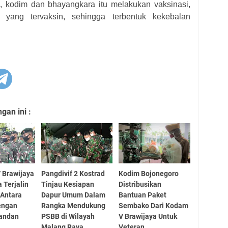
s, kodim dan bhayangkara itu melakukan vaksinasi,
yang tervaksin, sehingga terbentuk kekebalan
an ini :
 Brawijaya
Pangdivif 2 Kostrad
Kodim Bojonegoro
a Terjalin
Tinjau Kesiapan
Distribusikan
 Antara
Dapur Umum Dalam
Bantuan Paket
engan
Rangka Mendukung
Sembako Dari Kodam
andan
PSBB di Wilayah
V Brawijaya Untuk
Malang Raya
Veteran