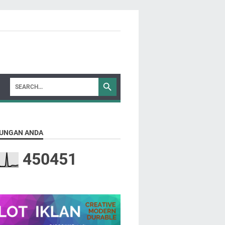
UNGAN ANDA
4
5
0
4
5
1