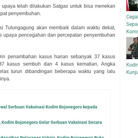
upaya telah dilakukan Satgas untuk bisa menekan
epat penyembuhan.
Cega
Separ
isi Tulungagung akan membaik dalam waktu dekat,
Kom
eknis upaya pencegahan dan percepatan penyembuhan
arin penambahan kasus harian sebanyak 37 kasus
 137 kasus sembuh dan 4 kasus kematian. Angka
Kodi
elas turun dibandingan beberapa waktu yang lalu
Kunj
inya.
awal Serbuan Vaksinasi Kodim Bojonegoro kepada
, Kodim Bojonegoro Gelar Serbuan Vaksinasi Secara
apatkan Pelayanan Vaksin, Kodim Bojonegoro Buka