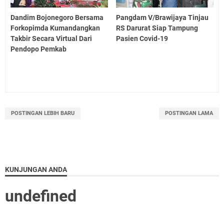
Dandim Bojonegoro Bersama
Pangdam V/Brawijaya Tinjau
Forkopimda Kumandangkan
RS Darurat Siap Tampung
Takbir Secara Virtual Dari
Pasien Covid-19
Pendopo Pemkab
POSTINGAN LEBIH BARU
POSTINGAN LAMA
KUNJUNGAN ANDA
u
n
d
e
f
n
e
d