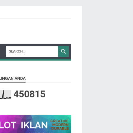
UNGAN ANDA
4
5
0
8
1
5