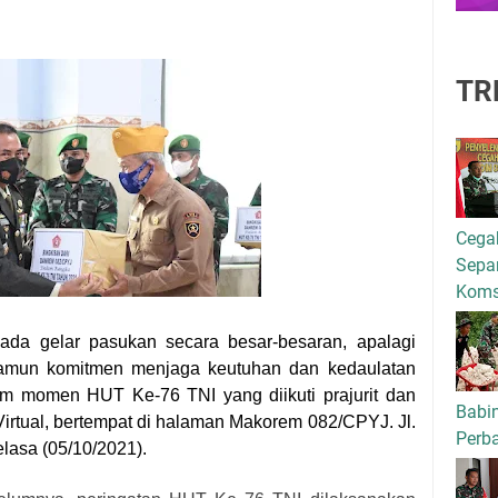
TR
Cega
Separ
Kom
 ada gelar pasukan secara besar-besaran, apalagi
Namun komitmen menjaga keutuhan dan kedaulatan
am momen HUT Ke-76 TNI yang diikuti prajurit dan
Babi
rtual, bertempat di halaman Makorem 082/CPYJ. Jl.
Perba
elasa (05/10/2021)
.