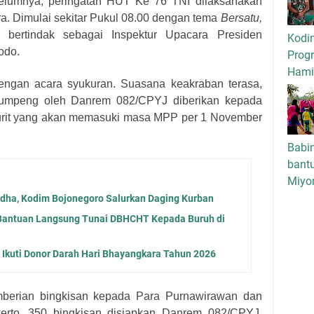
belumnya, peringatan HUT Ke 76 TNI dilaksanakan
ara. Dimulai sekitar Pukul 08.00 dengan tema
Bersatu,
bertindak sebagai Inspektur Upacara Presiden
Kodi
odo.
Progr
Hamil
dengan acara syukuran. Suasana keakraban terasa,
tumpeng oleh Danrem 082/CPYJ diberikan kepada
urit yang akan memasuki masa MPP per 1 November
Babi
bant
Miyo
Adha, Kodim Bojonegoro Salurkan Daging Kurban
Bantuan Langsung Tunai DBHCHT Kepada Buruh di
Ikuti Donor Darah Hari Bhayangkara Tahun 2026
mberian bingkisan kepada Para Purnawirawan dan
kerto. 350 bingkisan disiapkan Danrem 082/CPYJ.