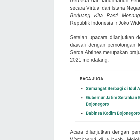
Berbeda dari tahun-tahun se
secara Virtual dari Istana Neg
Berjuang Kita Pasti Menang
Republik Indonesia Ir Joko Wid
Setelah upacara dilanjutkan 
diawali dengan pemotongan 
Serda Abtines merupakan praj
2021 mendatang.
BACA JUGA
Semangat Berbagi di Idul 
Gubernur Jatim Serahkan 
Bojonegoro
Babinsa Kodim Bojonegoro 
Acara dilanjutkan dengan pe
Warakawuri di wilayah, Mojo