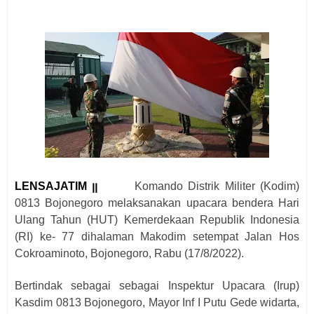
LENSAJATIM ꞁꞁ
Komando Distrik Militer (Kodim)
0
813 Bojonegoro
melaksanakan upacara
bendera Hari
Ulang Tahun (
HUT
)
Kemerdekaan
Republik Indonesia
(
RI
)
ke-
7
7
di
h
alaman Makodim
setempat
Jala
n Hos
Cokroaminoto, Bojonegoro, Rabu (17/8/2022).
Bertindak sebagai sebagai Inspektur Upacara (Irup)
Kasdim 0813 Bojonegoro, Mayor Inf I Putu Gede widarta,