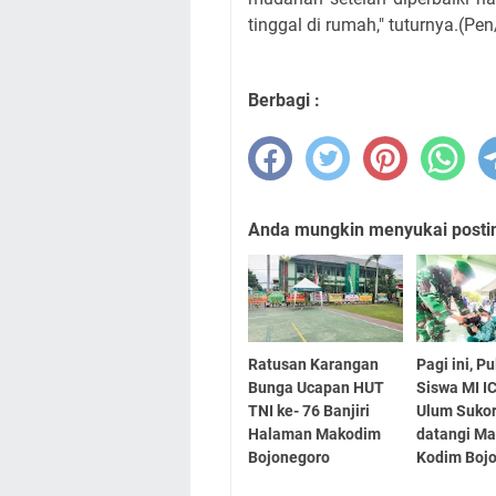
tinggal di rumah," tuturnya.(Pe
Berbagi :
Anda mungkin menyukai posting
Ratusan Karangan
Pagi ini, P
Bunga Ucapan HUT
Siswa MI I
TNI ke- 76 Banjiri
Ulum Sukor
Halaman Makodim
datangi Ma
Bojonegoro
Kodim Boj