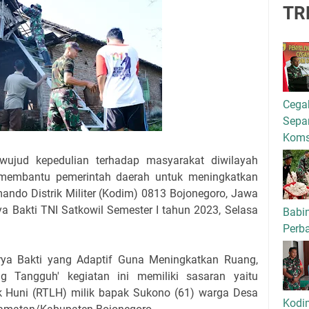
TR
Cega
Separ
Kom
ud kepedulian terhadap masyarakat diwilayah
ka membantu pemerintah daerah untuk meningkatkan
ando Distrik Militer (Kodim) 0813 Bojonegoro, Jawa
ya Bakti TNI Satkowil Semester I tahun 2023, Selasa
Babi
Perba
ya Bakti yang Adaptif Guna Meningkatkan Ruang,
g Tangguh' kegiatan ini memiliki sasaran yaitu
 Huni (RTLH) milik bapak Sukono (61) warga Desa
Kodi