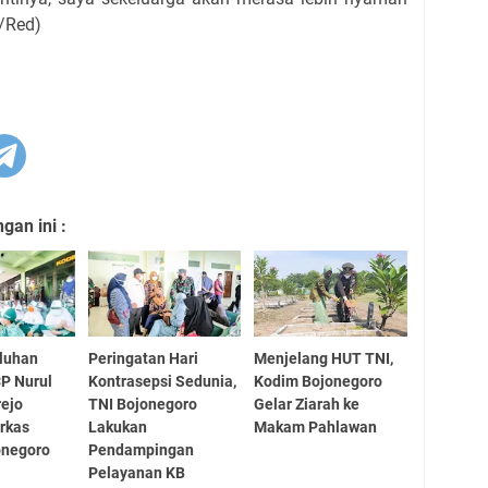
n/Red)
an ini :
uluhan
Peringatan Hari
Menjelang HUT TNI,
CP Nurul
Kontrasepsi Sedunia,
Kodim Bojonegoro
ejo
TNI Bojonegoro
Gelar Ziarah ke
rkas
Lakukan
Makam Pahlawan
onegoro
Pendampingan
Pelayanan KB