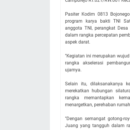
Campurejo RT.021/RW.001 Kec
Pasiter Kodim 0813 Bojonego
program karya bakti TNI Sat
anggota TNI, perangkat Desa 
dalam rangka percepatan pem
aspek darat.
"Kegiatan ini merupakan wuju
rangka akselerasi pembangu
ujarnya.
Selain itu, dilaksanakanya k
merekatkan hubungan silatu
rangka memantapkan kema
menargetkan, perehaban rumah 
"Dengan semangat gotong-roy
Juang yang tangguh dalam ran