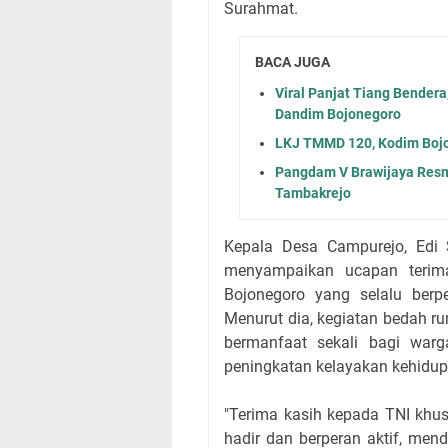
Surahmat.
BACA JUGA
Viral Panjat Tiang Bender
Dandim Bojonegoro
LKJ TMMD 120, Kodim Bojo
Pangdam V Brawijaya Resm
Tambakrejo
Kepala Desa Campurejo, Edi
menyampaikan ucapan terim
Bojonegoro yang selalu berp
Menurut dia, kegiatan bedah r
bermanfaat sekali bagi wa
peningkatan kelayakan kehidupa
"Terima kasih kepada TNI kh
hadir dan berperan aktif, me