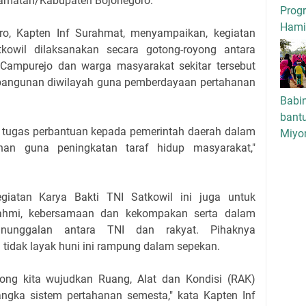
amatan/Kabupaten Bojonegoro.
Progr
Hamil
ro, Kapten Inf Surahmat, menyampaikan, kegiatan
kowil dilaksanakan secara gotong-royong antara
Campurejo dan warga masyarakat sekitar tersebut
bangunan diwilayah guna pemberdayaan pertahanan
Babi
bant
d tugas perbantuan kepada pemerintah daerah dalam
Miyo
nan guna peningkatan taraf hidup masyarakat,"
egiatan Karya Bakti TNI Satkowil ini juga untuk
rahmi, kebersamaan dan kekompakan serta dalam
nunggalan antara TNI dan rakyat. Pihaknya
tidak layak huni ini rampung dalam sepekan.
ong kita wujudkan Ruang, Alat dan Kondisi (RAK)
gka sistem pertahanan semesta," kata Kapten Inf