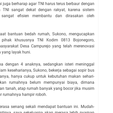
 juga berharap agar TNI harus terus berbaur dengan
na TNI sangat dekat dengan rakyat, karena sistem
 sangat efisien membantu dan dirasakan oleh
faat bantuan bedah rumah, Sukono, mengucapkan
 pihak khususnya TNI Kodim 0813 Bojonegoro,
asyarakat Desa Campurejo yang telah merenovasi
yang layak huni.
ma dengan 4 anaknya, sedangkan isteri meninggal
lam keseharianya, Sukono, bekerja sebagai sopir bus
lanya, hanya cukup untuk kebutuhan makan sehari-
aikan rumahnya belum mempunyai biaya, dimana
kan tanah, atap rumah banyak yang bocor jika musim
ur rumahnya hampir roboh.
merasa senang sekali mendapat bantuan ini. Mudah-
antinya, saya sekeluarga akan merasa lebih nyaman