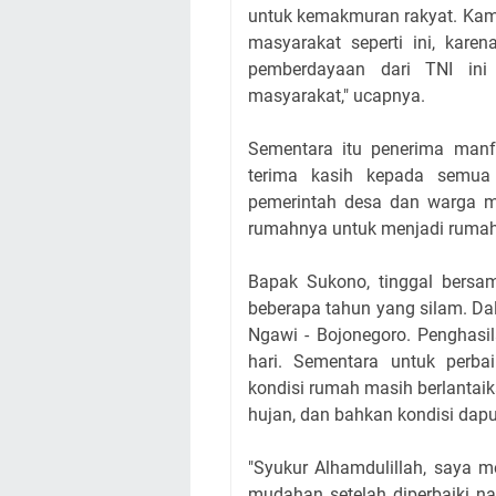
untuk kemakmuran rakyat. Kami
masyarakat seperti ini, kare
pemberdayaan dari TNI ini
masyarakat," ucapnya.
Sementara itu penerima man
terima kasih kepada semua
pemerintah desa dan warga m
rumahnya untuk menjadi rumah 
Bapak Sukono, tinggal bersa
beberapa tahun yang silam. Da
Ngawi - Bojonegoro. Penghasi
hari. Sementara untuk perb
kondisi rumah masih berlantai
hujan, dan bahkan kondisi dap
"Syukur Alhamdulillah, saya 
mudahan setelah diperbaiki n