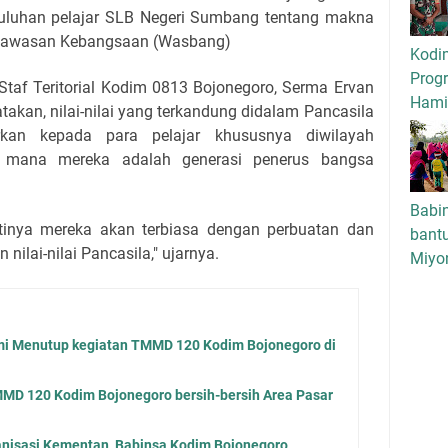
uluhan pelajar SLB Negeri Sumbang tentang makna
i Wawasan Kebangsaan (Wasbang)
Kodi
Progr
 Staf Teritorial Kodim 0813 Bojonegoro, Serma Ervan
Hamil
akan, nilai-nilai yang terkandung didalam Pancasila
rkan kepada para pelajar khususnya diwilayah
g mana mereka adalah generasi penerus bangsa
Babi
tinya mereka akan terbiasa dengan perbuatan dan
bant
nilai-nilai Pancasila," ujarnya.
Miyo
i Menutup kegiatan TMMD 120 Kodim Bojonegoro di
MD 120 Kodim Bojonegoro bersih-bersih Area Pasar
isasi Kementan, Babinsa Kodim Bojonegoro