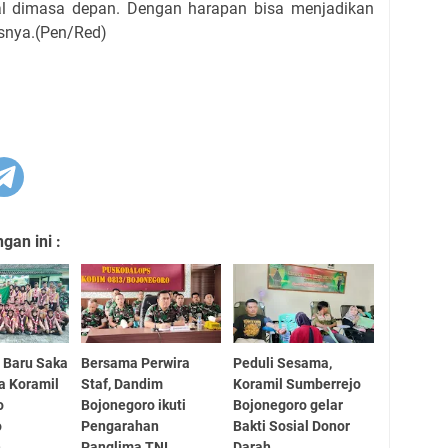
al dimasa depan. Dengan harapan bisa menjadikan
snya.(Pen/Red)
an ini :
 Baru Saka
Bersama Perwira
Peduli Sesama,
ka Koramil
Staf, Dandim
Koramil Sumberrejo
o
Bojonegoro ikuti
Bojonegoro gelar
o
Pengarahan
Bakti Sosial Donor
n
Panglima TNI
Darah