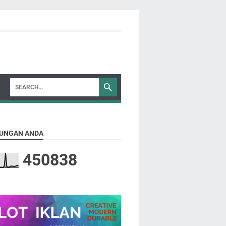
UNGAN ANDA
4
5
0
8
3
8