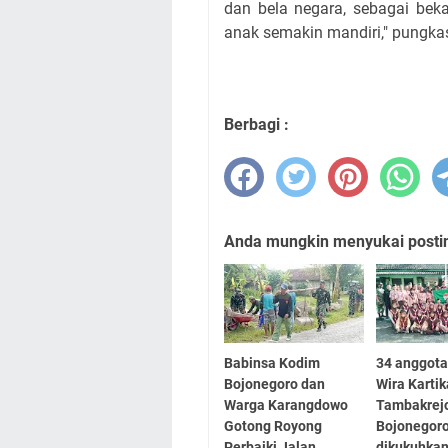
dan bela negara, sebagai bek
anak semakin mandiri," pungka
Berbagi :
Anda mungkin menyukai posting
Babinsa Kodim
34 anggota
Bojonegoro dan
Wira Karti
Warga Karangdowo
Tambakrej
Gotong Royong
Bojonegor
Perbaiki Jalan
dikukuhka