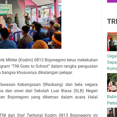
TR
Cega
k Militer (Kodim) 0813 Bojonegoro terus melakukan
Separ
program "TNI Goes to School" dalam rangka penguatan
Kom
a bangsa khususnya dikalangan pelajar.
i Wawasan Kebangsaan (Wasbang) dan bela negara
wa dan siswi dari Sekolah Luar Biasa (SLB) Negeri
Babi
en Bojonegoro yang dikemas dalam acara Halal
Perba
TNI dari Staf Teritorial Kodim 0813 Bojonegoro ini