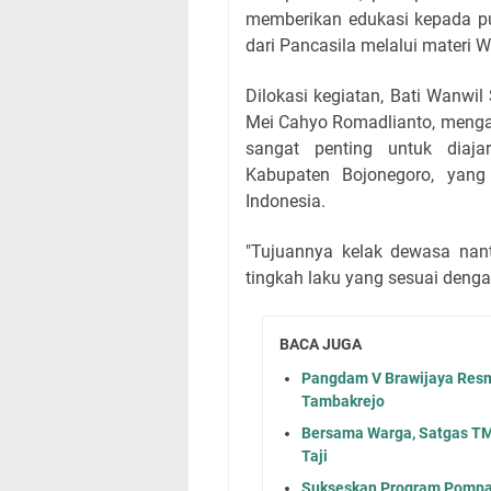
memberikan edukasi kepada p
dari Pancasila melalui mater
Dilokasi kegiatan, Bati Wanwil
Mei Cahyo Romadlianto, mengat
sangat penting untuk diaja
Kabupaten Bojonegoro, yan
Indonesia.
"Tujuannya kelak dewasa nan
tingkah laku yang sesuai dengan 
BACA JUGA
Pangdam V Brawijaya Resm
Tambakrejo
Bersama Warga, Satgas TM
Taji
Sukseskan Program Pompan