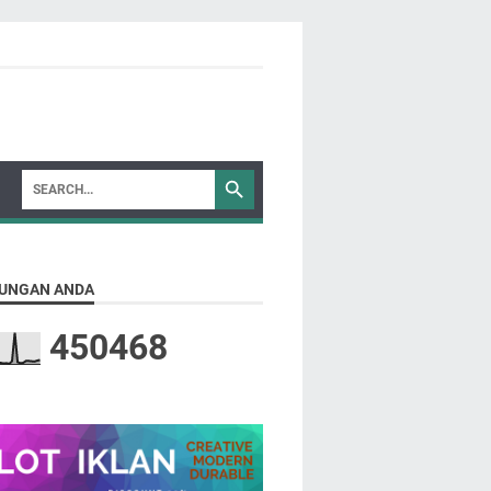
UNGAN ANDA
4
5
0
4
6
8