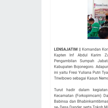
LENSAJATIM ||
Komandan Kora
Kapten Inf Abdul Karim Za
Pengambilan Sumpah Jabat
Kabupaten Bojonegoro. Adapun 
ini yaitu Fresi Yuliana Putri 
Triwibowo sebagai Kasun Nem
Turut hadir dalam kegiata
Kecamatan (Forkopimcam) Dan
Babinsa dan Bhabinkamtibmas
se- Desa Dander, serta Tokoh 