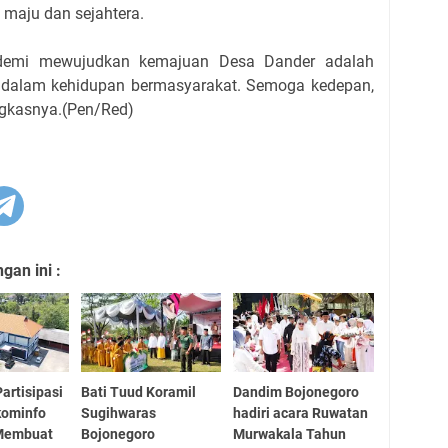
maju dan sejahtera.
 demi mewujudkan kemajuan Desa Dander adalah
dalam kehidupan bermasyarakat. Semoga kedepan,
ngkasnya.(Pen/Red)
an ini :
artisipasi
Bati Tuud Koramil
Dandim Bojonegoro
skominfo
Sugihwaras
hadiri acara Ruwatan
Membuat
Bojonegoro
Murwakala Tahun