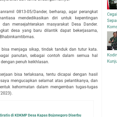
nramil 0813-05/Dander, berharap, agar perangkat
Cega
nantiasa mendedikasikan diri untuk kepentingan
Separ
 dan mensejahterakan masyarakat Desa Dander.
Kom
gkat desa yang baru dilantik dapat bekerjasama,
n Bhabinkamtibmas.
bisa menjaga sikap, tindak tanduk dan tutur kata.
Kodi
ebagai panutan, sebagai contoh dalam semua hal
Kunj
 dengan penuh keikhlasan.
rjaan bisa terlaksana, tentu dicapai dengan hasil
gi saya mengucapkan selamat atas pelantikanya, dan
 bentuk kehormatan dalam mengemban tugas-tugas
/2023).
 Gratis di KDKMP Desa Kapas Bojonegoro Diserbu