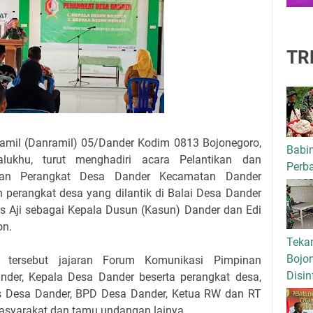
TR
mil (Danramil) 05/Dander Kodim 0813 Bojonegoro,
Babi
lukhu, turut menghadiri acara Pelantikan dan
Perba
an Perangkat Desa Dander Kecamatan Dander
perangkat desa yang dilantik di Balai Desa Dander
Tyas Aji sebagai Kepala Dusun (Kasun) Dander dan Edi
on.
Tekan
Bojo
n tersebut jajaran Forum Komunikasi Pimpinan
Disin
der, Kepala Desa Dander beserta perangkat desa,
 Desa Dander, BPD Desa Dander, Ketua RW dan RT
Masyarakat dan tamu undangan lainya.