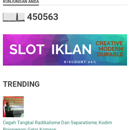
KUNJUNGAN ANDA
4
5
0
5
6
3
TRENDING
Cegah Tangkal Radikalisme Dan Separatisme, Kodim
Bojonegoro Gelar Komsos