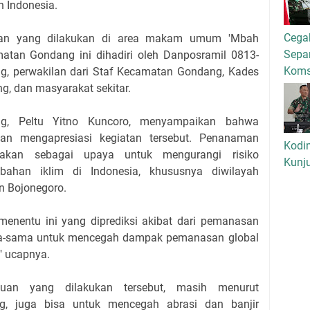
h Indonesia.
Cega
an yang dilakukan di area makam umum 'Mbah
Separ
atan Gondang ini dihadiri oleh Danposramil 0813-
Kom
, perwakilan dari Staf Kecamatan Gondang, Kades
g, dan masyarakat sekitar.
ng, Peltu Yitno Kuncoro, menyampaikan bahwa
an mengapresiasi kegiatan tersebut. Penanaman
Kodi
nakan sebagai upaya untuk mengurangi risiko
Kunj
ahan iklim di Indonesia, khususnya diwilayah
 Bojonegoro.
menentu ini yang diprediksi akibat dari pemanasan
ama-sama untuk mencegah dampak pemanasan global
 ucapnya.
uan yang dilakukan tersebut, masih menurut
g, juga bisa untuk mencegah abrasi dan banjir