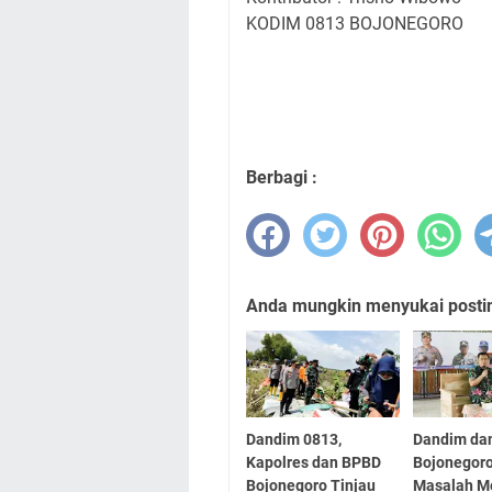
KODIM 0813 BOJONEGORO
Berbagi :
Anda mungkin menyukai posting
Dandim 0813,
Dandim dan
Kapolres dan BPBD
Bojonegoro
Bojonegoro Tinjau
Masalah Me