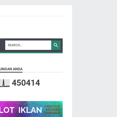
UNGAN ANDA
4
5
0
4
1
4