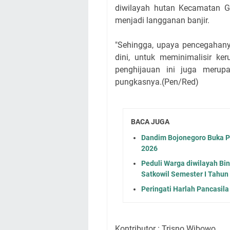
diwilayah hutan Kecamatan G
menjadi langganan banjir.
"Sehingga, upaya pencegahany
dini, untuk meminimalisir ker
penghijauan ini juga merup
pungkasnya.(Pen/Red)
BACA JUGA
Dandim Bojonegoro Buka P
2026
Peduli Warga diwilayah Bi
Satkowil Semester I Tahun
Peringati Harlah Pancasil
Kontributor : Trisno Wibowo