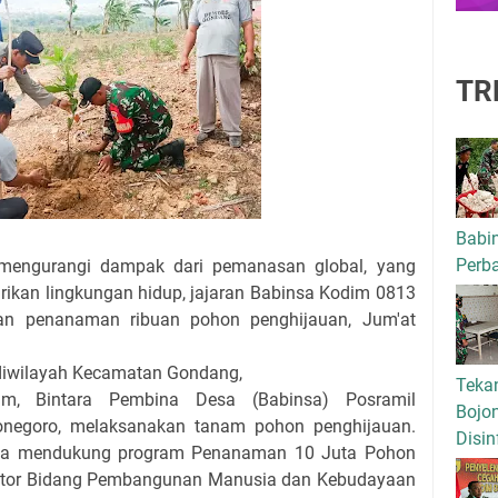
TR
Babi
Perba
mengurangi dampak dari pemanasan global, yang
rikan lingkungan hidup, jajaran Babinsa Kodim 0813
kan penanaman ribuan pohon penghijauan, Jum'at
 diwilayah Kecamatan Gondang,
Tekan
am, Bintara Pembina Desa (Babinsa) Posramil
Bojo
negoro, melaksanakan tanam pohon penghijauan.
Disin
ngka mendukung program Penanaman 10 Juta Pohon
inator Bidang Pembangunan Manusia dan Kebudayaan