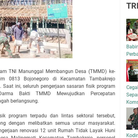
TR
Babi
Perba
gram TNI Manunggal Membangun Desa (TMMD) ke-
im 0813 Bojonegoro di Kecamatan Tambakrejo
 Saat ini, seluruh pengerjaan sasaran fisik program
Cega
Darma Bakti TMMD Mewujudkan Percepatan
Separ
ngah berlangsung.
Kom
ik program terpadu dan lintas sektoral tersebut,
yong dengan melibatkan semua unsur masyarakat.
engerjaan renovasi 12 unit Rumah Tidak Layak Huni
Kodi
esa Malingmati Kecamatan Tambakrejo, personel