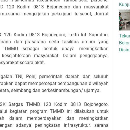
Kunj
D 120 Kodim 0813 Bojonegoro dan masyarakat
ma-sama mengerjakan pekerjaan tersebut, Jum'at
20 Kodim 0813 Bojonegoro, Lettu Inf Supratno,
Tekan
sarana dan prasarana serta fasilitas umum yang
Bojo
am TMMD sebagai bentuk upaya meningkatkan
Disin
kesejahteraan masyarakat. Dalam pengerjaanya,
yarakat secara aktif.
alan TNI, Polri, pemerintah daerah dan seluruh
arapkan dapat mempercepat pembangunan diwilayah
ata, seimbang dan berkesinambungan," ujarnya.
SK Satgas TMMD 120 Kodim 0813 Bojonegoro,
alui kegiatan program TMMD ini dilakukan untuk
rah dalam memberdayakan dan meningkatkan
engan adanya peningkatan infrasyruktur, sarana