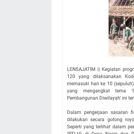
LENSAJATIM || Kegiatan pro
120 yang dilaksanakan Kod
memasuki hari ke 10 (sepuluh).
yang mengangkat tema '
Pembangunan Diwilayah' ini te
Dalam pengerjaan sasaran fis
dilakukan secara gotong ro
Seperti yang terlihat dalam p
(RTLH) di Desa Napis dan D