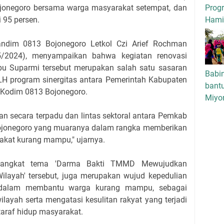
Progr
onegoro bersama warga masyarakat setempat, dan
Hamil
 95 persen.
ndim 0813 Bojonegoro Letkol Czi Arief Rochman
5/2024), menyampaikan bahwa kegiatan renovasi
Ibu Suparmi tersebut merupakan salah satu sasaran
Babi
RTLH program sinergitas antara Pemerintah Kabupaten
bant
Kodim 0813 Bojonegoro.
Miyo
n secara terpadu dan lintas sektoral antara Pemkab
ojonegoro yang muaranya dalam rangka memberikan
akat kurang mampu," ujarnya.
gangkat tema 'Darma Bakti TMMD Mewujudkan
layah' tersebut, juga merupakan wujud kepedulian
 dalam membantu warga kurang mampu, sebagai
ayah serta mengatasi kesulitan rakyat yang terjadi
araf hidup masyarakat.