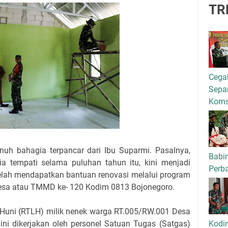
TR
Cega
Separ
Kom
uh bahagia terpancar dari Ibu Suparmi. Pasalnya,
Babi
ia tempati selama puluhan tahun itu, kini menjadi
Perba
telah mendapatkan bantuan renovasi melalui program
a atau TMMD ke- 120 Kodim 0813 Bojonegoro.
Huni (RTLH) milik nenek warga RT.005/RW.001 Desa
Kodi
ni dikerjakan oleh personel Satuan Tugas (Satgas)