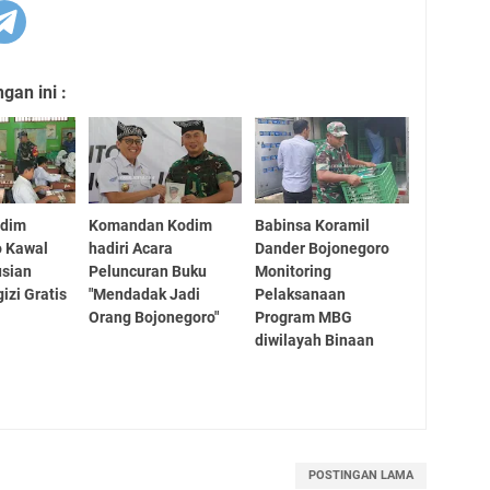
an ini :
odim
Komandan Kodim
Babinsa Koramil
o Kawal
hadiri Acara
Dander Bojonegoro
usian
Peluncuran Buku
Monitoring
izi Gratis
"Mendadak Jadi
Pelaksanaan
Orang Bojonegoro"
Program MBG
diwilayah Binaan
POSTINGAN LAMA