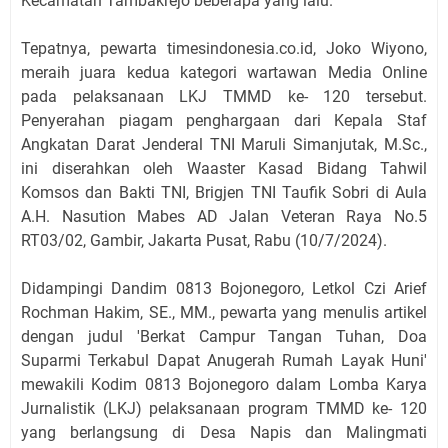
Kecamatan Tambakrejo beberapa yang lalu.
Tepatnya, pewarta timesindonesia.co.id, Joko Wiyono,
meraih juara kedua kategori wartawan Media Online
pada pelaksanaan LKJ TMMD ke- 120 tersebut.
Penyerahan piagam penghargaan dari Kepala Staf
Angkatan Darat Jenderal TNI Maruli Simanjutak, M.Sc.,
ini diserahkan oleh Waaster Kasad Bidang Tahwil
Komsos dan Bakti TNI, Brigjen TNI Taufik Sobri di Aula
A.H. Nasution Mabes AD Jalan Veteran Raya No.5
RT03/02, Gambir, Jakarta Pusat, Rabu (10/7/2024).
Didampingi Dandim 0813 Bojonegoro, Letkol Czi Arief
Rochman Hakim, SE., MM., pewarta yang menulis artikel
dengan judul 'Berkat Campur Tangan Tuhan, Doa
Suparmi Terkabul Dapat Anugerah Rumah Layak Huni'
mewakili Kodim 0813 Bojonegoro dalam Lomba Karya
Jurnalistik (LKJ) pelaksanaan program TMMD ke- 120
yang berlangsung di Desa Napis dan Malingmati