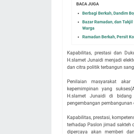
BACA JUGA
Berbagi Berkah, Dandim Bo
Bazar Ramadan, dan Takjil
Warga
Ramadan Berkah, Persit Ko
Kapabilitas, prestasi dan D
H.slamet Junaidi menjadi elek
dan citra politik terbangun san
Penilaian masyarakat aka
kepemimpinan yang sukses(A
H.slamet Junaidi di bidang i
pengembangan pembangunan d
Kapabilitas, prestasi, kompet
terhadap Paslon jimad sakteh
dipercaya akan memberi dam