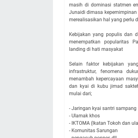
masih di dominasi statmen emo
Junaidi dimasa kepemimpinan s
merealisasikan hal yang perlu
Kebijakan yang populis dan d
menempatkan popularitas P
landing di hati masyakat
Selain faktor kebijakan yan
infrastruktur, fenomena du
menambah kepercayaan masya
dan kyai di kubu jimad sakte
mulai dari;
- Jaringan kyai santri sampang
- Ulamak khos
- IKTOMA (Ikatan Tokoh dan u
- Komunitas Sarungan
- pengasuh ponpes dll