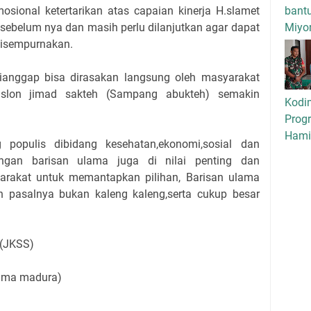
bant
sional ketertarikan atas capaian kinerja H.slamet
Miyo
ebelum nya dan masih perlu dilanjutkan agar dapat
 disempurnakan.
ianggap bisa dirasakan langsung oleh masyarakat
aslon jimad sakteh (Sampang abukteh) semakin
Kodi
Progr
Hamil
g populis dibidang kesehatan,ekonomi,sosial dan
kungan barisan ulama juga di nilai penting dan
rakat untuk memantapkan pilihan, Barisan ulama
h pasalnya bukan kaleng kaleng,serta cukup besar
 (JKSS)
lama madura)