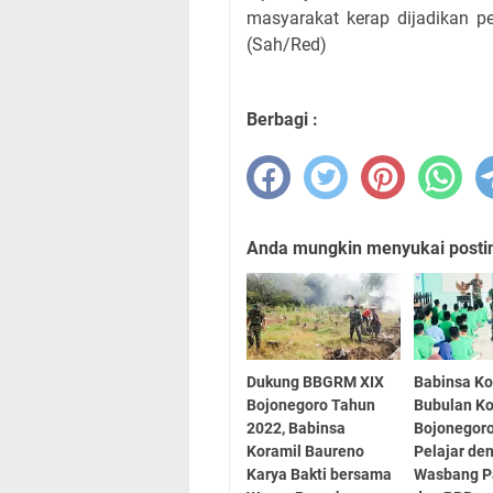
masyarakat kerap dijadikan p
(Sah/Red)
Berbagi :
Anda mungkin menyukai posting
Dukung BBGRM XIX
Babinsa Ko
Bojonegoro Tahun
Bubulan K
2022, Babinsa
Bojonegoro
Koramil Baureno
Pelajar de
Karya Bakti bersama
Wasbang P