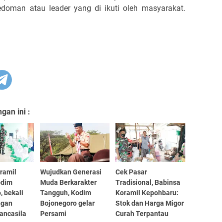
edoman atau leader yang di ikuti oleh masyarakat.
an ini :
ramil
Wujudkan Generasi
Cek Pasar
odim
Muda Berkarakter
Tradisional, Babinsa
, bekali
Tangguh, Kodim
Koramil Kepohbaru:
ngan
Bojonegoro gelar
Stok dan Harga Migor
ancasila
Persami
Curah Terpantau