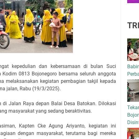
TR
gat kepedulian dan kebersamaan di bulan Suci
Babi
 Kodim 0813 Bojonegoro bersama seluruh anggota
Perba
ana melaksanakan kegiatan pembagian takjil kepada
na jalan, Rabu (19/3/2025).
an di Jalan Raya depan Balai Desa Batokan. Dilokasi
Tekan
lalang masyarakat yang sedang beraktivitas.
Bojo
Disin
siman, Kapten Cke Agung Ariyanto, kegiatan ini
hagiaan dengan masyarakat, terutama bagi mereka