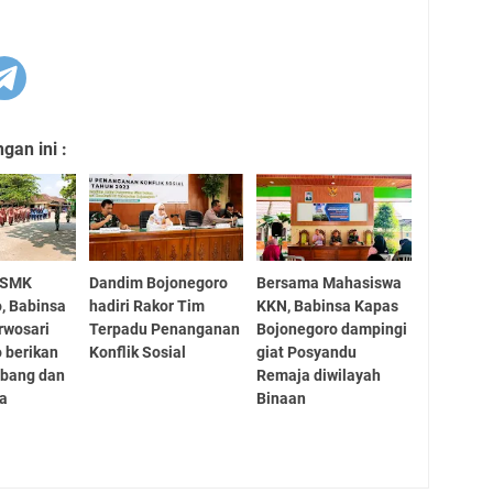
an ini :
 SMK
Dandim Bojonegoro
Bersama Mahasiswa
, Babinsa
hadiri Rakor Tim
KKN, Babinsa Kapas
rwosari
Terpadu Penanganan
Bojonegoro dampingi
 berikan
Konflik Sosial
giat Posyandu
sbang dan
Remaja diwilayah
ra
Binaan