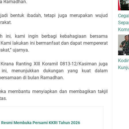
sa Ramadhan.
jadi bentuk ibadah, tetapi juga merupakan wujud
Cega
rakat.
Separ
Kom
h ini, kami ingin berbagi kebahagiaan bersama
Kami lakukan ini bermanfaat dan dapat mempererat
kat,” ujarnya.
Kodi
a Kirana Ranting XIII Koramil 0813-12/Kasiman juga
Kunj
n ini, menunjukkan dukungan yang kuat dalam
ebersamaan di bulan Ramadhan.
eka membantu menyiapkan dan membagikan takjil
tas.
a Resmi Membuka Persami KKRI Tahun 2026