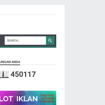
UNGAN ANDA
4
5
0
1
1
7