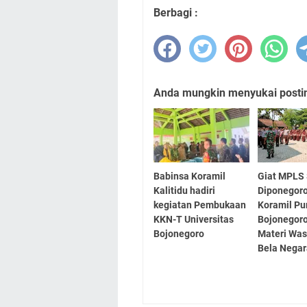
Berbagi :
Anda mungkin menyukai posting
Babinsa Koramil
Giat MPLS
Kalitidu hadiri
Diponegoro
kegiatan Pembukaan
Koramil Pu
KKN-T Universitas
Bojonegoro
Bojonegoro
Materi Wa
Bela Nega