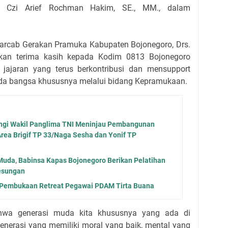
ol Czi Arief Rochman Hakim, SE., MM., dalam
warcab Gerakan Pramuka Kabupaten Bojonegoro, Drs.
pkan terima kasih kepada Kodim 0813 Bojonegoro
 jajaran yang terus berkontribusi dan mensupport
a bangsa khususnya melalui bidang Kepramukaan.
ngi Wakil Panglima TNI Meninjau Pembangunan
Area Brigif TP 33/Naga Sesha dan Yonif TP
Muda, Babinsa Kapas Bojonegoro Berikan Pelatihan
esungan
 Pembukaan Retreat Pegawai PDAM Tirta Buana
bahwa generasi muda kita khususnya yang ada di
generasi yang memiliki moral yang baik, mental yang