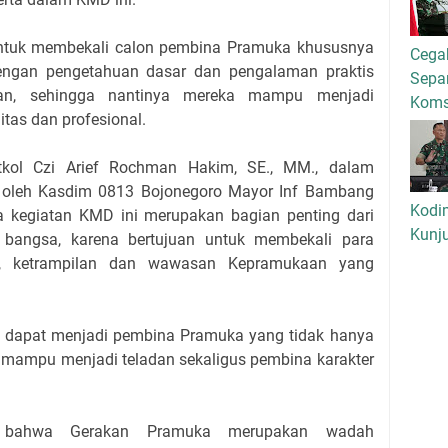
ntuk membekali calon pembina Pramuka khususnya
Cega
engan pengetahuan dasar dan pengalaman praktis
Separ
n, sehingga nantinya mereka mampu menjadi
Kom
tas dan profesional.
kol Czi Arief Rochman Hakim, SE., MM., dalam
 oleh Kasdim 0813 Bojonegoro Mayor Inf Bambang
Kodi
 kegiatan KMD ini merupakan bagian penting dari
Kunj
 bangsa, karena bertujuan untuk membekali para
n, ketrampilan dan wawasan Kepramukaan yang
a dapat menjadi pembina Pramuka yang tidak hanya
ga mampu menjadi teladan sekaligus pembina karakter
i bahwa Gerakan Pramuka merupakan wadah