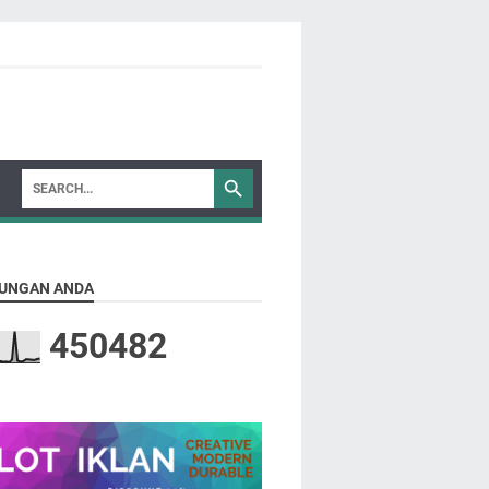
UNGAN ANDA
4
5
0
4
8
2