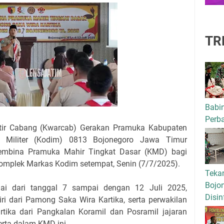
TR
Babi
Perba
tir Cabang (Kwarcab) Gerakan Pramuka Kabupaten
k Militer (Kodim) 0813 Bojonegoro Jawa Timur
Pembina Pramuka Mahir Tingkat Dasar (KMD) bagi
omplek Markas Kodim setempat, Senin (7/7/2025).
Tekan
Bojo
lai dari tanggal 7 sampai dengan 12 Juli 2025,
Disin
iri dari Pamong Saka Wira Kartika, serta perwakilan
ika dari Pangkalan Koramil dan Posramil jajaran
erta dalam KMD ini.