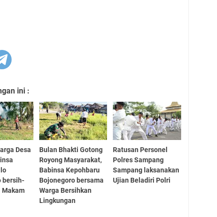
an ini :
arga Desa
Bulan Bhakti Gotong
Ratusan Personel
insa
Royong Masyarakat,
Polres Sampang
lo
Babinsa Kepohbaru
Sampang laksanakan
 bersih-
Bojonegoro bersama
Ujian Beladiri Polri
ea Makam
Warga Bersihkan
Lingkungan