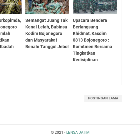
orkopimda,
Semangat Juang Tak
Upacara Bendera
jonegoro
Kenal Lelah, Babinsa
Berlangsung
umlah
Kodim Bojonegoro
Khidmat, Kasdim
tikan
dan Masyarakat
0813 Bojonegoro :
Ibadah
Benahi Tanggul Jebol
Komitmen Bersama
Tingkatkan
Kedisiplinan
POSTINGAN LAMA
© 2021 -
LENSA JATIM