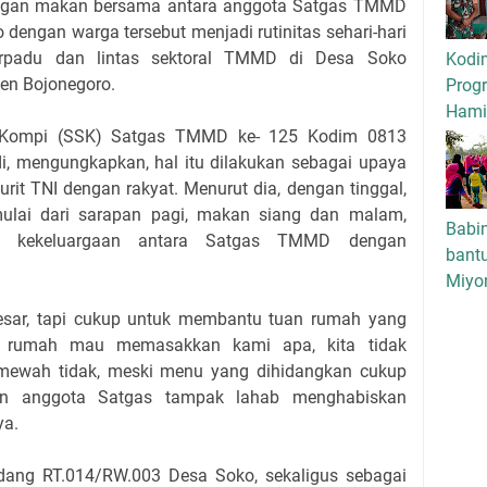
angan makan bersama antara anggota Satgas TMMD
dengan warga tersebut menjadi rutinitas sehari-hari
terpadu dan lintas sektoral TMMD di Desa Soko
Kodi
n Bojonegoro.
Progr
Hamil
 Kompi (SSK) Satgas TMMD ke- 125 Kodim 0813
di, mengungkapkan, hal itu dilakukan sebagai upaya
rit TNI dengan rakyat. Menurut dia, dengan tinggal,
ulai dari sarapan pagi, makan siang dan malam,
Babi
h kekeluargaan antara Satgas TMMD dengan
bant
Miyo
besar, tapi cukup untuk membantu tuan rumah yang
an rumah mau memasakkan kami apa, kita tidak
mewah tidak, meski menu yang dihidangkan cukup
n anggota Satgas tampak lahab menghabiskan
ya.
dang RT.014/RW.003 Desa Soko, sekaligus sebagai