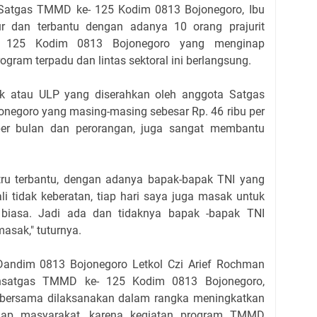
 Satgas TMMD ke- 125 Kodim 0813 Bojonegoro, Ibu
ur dan terbantu dengan adanya 10 orang prajurit
 125 Kodim 0813 Bojonegoro yang menginap
gram terpadu dan lintas sektoral ini berlangsung.
k atau ULP yang diserahkan oleh anggota Satgas
negoro yang masing-masing sebesar Rp. 46 ribu per
n per bulan dan perorangan, juga sangat membantu
ru terbantu, dengan adanya bapak-bapak TNI yang
 tidak keberatan, tiap hari saya juga masak untuk
biasa. Jadi ada dan tidaknya bapak -bapak TNI
masak," tuturnya.
, Dandim 0813 Bojonegoro Letkol Czi Arief Rochman
ansatgas TMMD ke- 125 Kodim 0813 Bojonegoro,
 bersama dilaksanakan dalam rangka meningkatkan
hadap masyarakat, karena kegiatan program TMMD