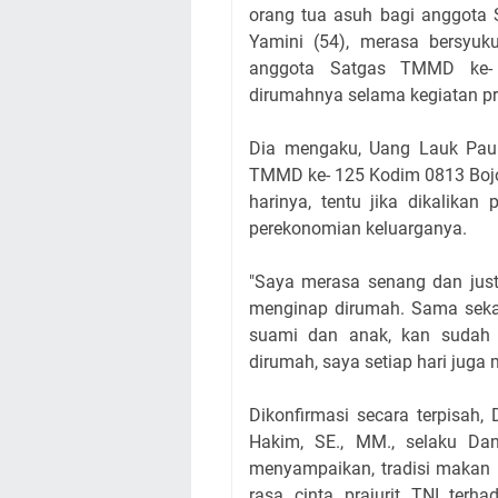
orang tua asuh bagi anggota
Yamini (54), merasa bersyuk
anggota Satgas TMMD ke-
dirumahnya selama kegiatan pro
Dia mengaku, Uang Lauk Pau
TMMD ke- 125 Kodim 0813 Bojo
harinya, tentu jika dikalika
perekonomian keluarganya.
"Saya merasa senang dan just
menginap dirumah. Sama sekali
suami dan anak, kan sudah 
dirumah, saya setiap hari juga 
Dikonfirmasi secara terpisah
Hakim, SE., MM., selaku D
menyampaikan, tradisi makan
rasa cinta prajurit TNI ter