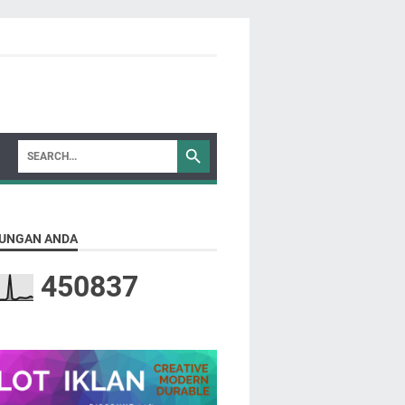
UNGAN ANDA
4
5
0
8
3
7