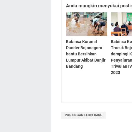
Anda mungkin menyukai posting
Babinsa Koramil
Babinsa Ko
Dander Bojonegoro
Trucuk Boj
bantu Bersihkan
dampingi K
Lumpur Akibat Banjir
Penyalura
Bandang
Triwulan I
2023
POSTINGAN LEBIH BARU