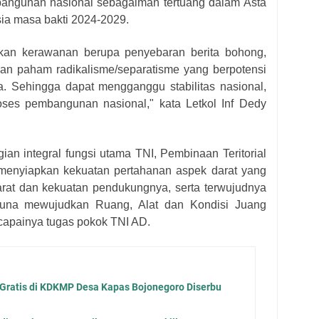
bangunan nasional sebagaiman tertuang dalam Asta
sia masa bakti 2024-2029.
lkan kerawanan berupa penyebaran berita bohong,
 dan paham radikalisme/separatisme yang berpotensi
 Sehingga dapat mengganggu stabilitas nasional,
ses pembangunan nasional," kata Letkol Inf Dedy
ian integral fungsi utama TNI, Pembinaan Teritorial
m menyiapkan kekuatan pertahanan aspek darat yang
arat dan kekuatan pendukungnya, serta terwujudnya
una mewujudkan Ruang, Alat dan Kondisi Juang
capainya tugas pokok TNI AD.
 Gratis di KDKMP Desa Kapas Bojonegoro Diserbu