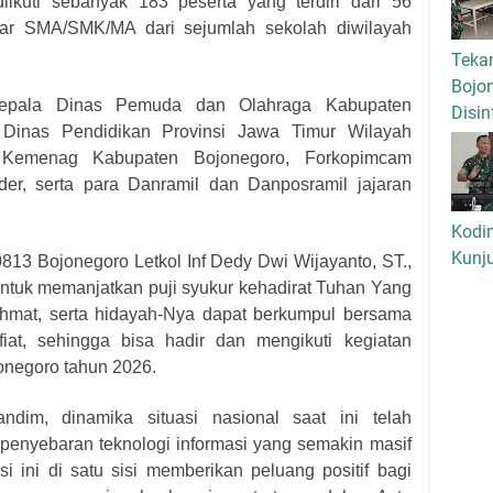
iikuti sebanyak 183 peserta yang terdiri dari 56
ajar SMA/SMK/MA dari sejumlah sekolah diwilayah
Tekan
Bojo
Kepala Dinas Pemuda dan Olahraga Kabupaten
Disin
Dinas Pendidikan Provinsi Jawa Timur Wilayah
 Kemenag Kabupaten Bojonegoro, Forkopimcam
er, serta para Danramil dan Danposramil jajaran
Kodi
Kunj
13 Bojonegoro Letkol Inf Dedy Dwi Wijayanto, ST.,
ntuk memanjatkan puji syukur kehadirat Tuhan Yang
hmat, serta hidayah-Nya dapat berkumpul bersama
iat, sehingga bisa hadir dan mengikuti kegiatan
negoro tahun 2026.
ndim, dinamika situasi nasional saat ini telah
nyebaran teknologi informasi yang semakin masif
i ini di satu sisi memberikan peluang positif bagi