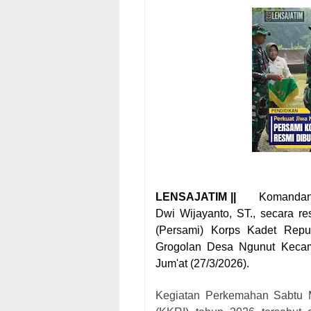
LENSAJATIM ||
Komandan 
Dwi Wijayanto, ST., secara 
(Persami) Korps Kadet Repu
Grogolan Desa Ngunut Kecam
Jum'at (27/3/2026).
Kegiatan Perkemahan Sabtu M