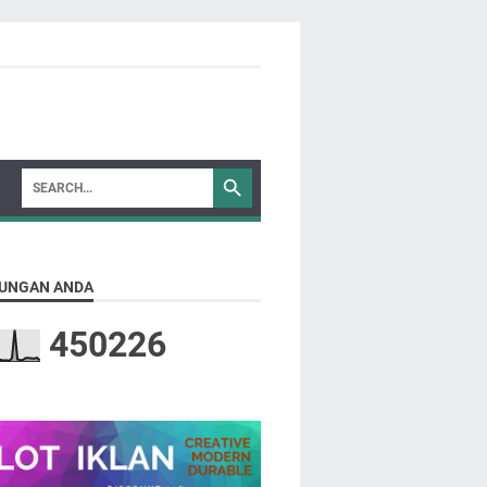
UNGAN ANDA
4
5
0
2
2
6