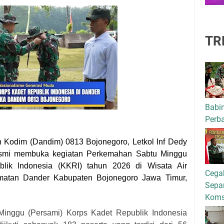
TR
Babi
Perba
Kodim (Dandim) 0813 Bojonegoro, Letkol Inf Dedy
resmi membuka kegiatan Perkemahan Sabtu Minggu
blik Indonesia (KKRI) tahun 2026 di Wisata Air
Cega
atan Dander Kabupaten Bojonegoro Jawa Timur,
Separ
Kom
inggu (Persami) Korps Kadet Republik Indonesia