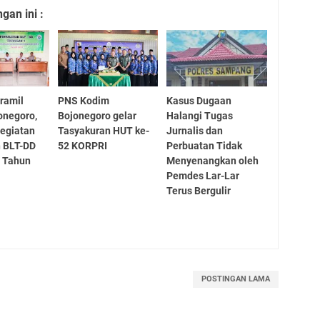
an ini :
ramil
PNS Kodim
Kasus Dugaan
onegoro,
Bojonegoro gelar
Halangi Tugas
egiatan
Tasyakuran HUT ke-
Jurnalis dan
n BLT-DD
52 KORPRI
Perbuatan Tidak
V Tahun
Menyenangkan oleh
Pemdes Lar-Lar
Terus Bergulir
POSTINGAN LAMA