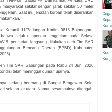
as, TNI-Polri, Satpol PP, Damkarmat, Pemdes, URC
masyarakat sekitar dengan jarak sekitar 50 meter
tenggelam. Saat ini, jenazah korban telah diserahkan
Cega
dimakamkan.
Separ
Kom
nsa Koramil 11/Padangan Kodim 0813 Bojonegoro,
 bahwa sejak dilaporkan tenggelam pada Selasa
.30WIB, pencarian langsung dilakukan oleh Tim SAR
nggulangan Bencana Daerah (BPBD) Kabupaten
Kodi
2026).
Kunj
 oleh Tim SAR Gabungan pada Rabu 24 Juni 2026
ondisi telah meninggal dunia," ujarnya.
nya sedang berenang di Sungai Bengawan Solo,
ri selatan ke utara. Namun sesampainya ditengah,