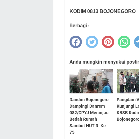
KODIM 0813 BOJONEGORO
Berbagi :
Anda mungkin menyukai posting
Dandim Bojonegoro
Pangdam V
Dampingi Danrem
Kunjungi L
082/CPYJ Meninjau
KBSB Kod
Bedah Rumah
Bojonegor
Sambut HUT RI Ke-
75