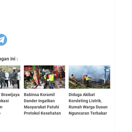
an ini :
 Brawijaya
Babinsa Koramil
Diduga Akibat
okasi
Dander Ingatkan
Korsleting Listrik,
im
Masyarakat Patuhi
Rumah Warga Dusun
o
Protokol Kesehatan
Nguncaran Terbakar