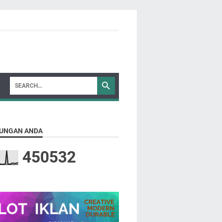
UNGAN ANDA
4
5
0
5
3
2