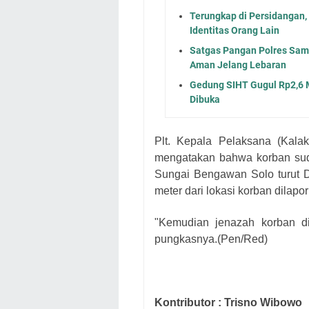
Terungkap di Persidangan
Identitas Orang Lain
Satgas Pangan Polres Samp
Aman Jelang Lebaran
Gedung SIHT Gugul Rp2,6 M
Dibuka
Plt. Kepala Pelaksana (Kal
mengatakan bahwa korban sud
Sungai Bengawan Solo turut D
meter dari lokasi korban dilapo
"Kemudian jenazah korban d
pungkasnya.(Pen/Red)
Kontributor : Trisno Wibowo