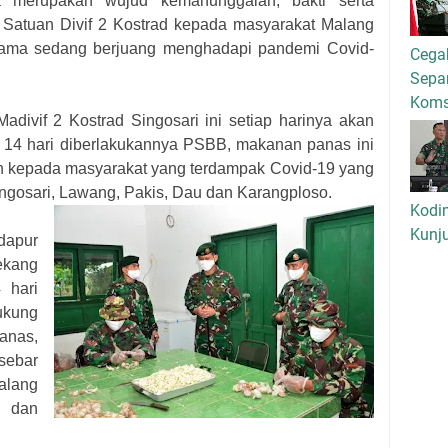
uga merupakan wujud kemanunggalan, bakti serta
Satuan Divif 2 Kostrad kepada masyarakat Malang
sama sedang berjuang menghadapi pandemi Covid-
Cega
Separ
Kom
divif 2 Kostrad Singosari ini setiap harinya akan
14 hari diberlakukannya PSBB, makanan panas ini
kan kepada masyarakat yang terdampak Covid-19 yang
ingosari, Lawang, Pakis, Dau dan Karangploso.
Kodi
Kunj
dapur
ekang
 hari
ukung
nas,
sebar
alang
n dan