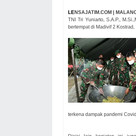
LE
NSAJATIM.COM | MA
TNI Tri Yuniarto, S.A.P., M.S
bertempat di Madivif 2 Kostrad,
terkena dampak pandemi Covid