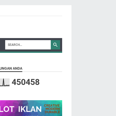
UNGAN ANDA
4
5
0
4
5
8