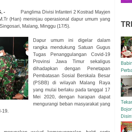
LANG, -
Panglima Divisi Infanteri 2 Kostrad Mayjen
i.,M.Tr (Han) meninjau operasional dapur umum yang
TR
 Singosari, Malang, Minggu (17/5).
Dapur umum ini digelar dalam
rangka mendukung Satuan Gugus
Tugas Penanggulangan Covid-19
Provinsi Jawa Timur sekaligus
Babi
dihadapkan dengan Penetapan
Perba
Pembatasan Sosial Berskala Besar
(PSBB) di wilayah Malang Raya
yang mulai berlaku pada tanggal 17
Mei 2020, dengan harapan dapat
Tekan
mengurangi beban masyarakat yang
Bojo
-19.
Disin