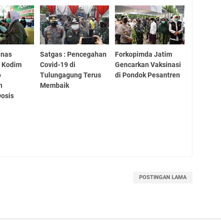
inas
Satgas : Pencegahan
Forkopimda Jatim
, Kodim
Covid-19 di
Gencarkan Vaksinasi
o
Tulungagung Terus
di Pondok Pesantren
n
Membaik
Dosis
POSTINGAN LAMA