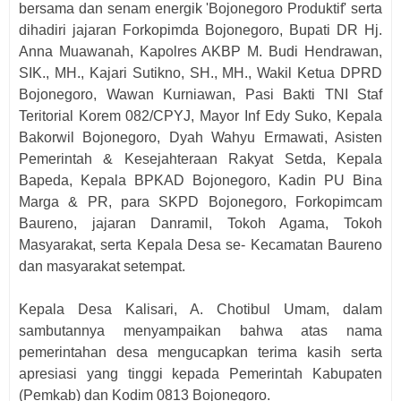
bersama dan senam energik 'Bojonegoro Produktif' serta
dihadiri jajaran Forkopimda Bojonegoro, Bupati DR Hj.
Anna Muawanah, Kapolres AKBP M. Budi Hendrawan,
SIK., MH., Kajari Sutikno, SH., MH., Wakil Ketua DPRD
Bojonegoro, Wawan Kurniawan, Pasi Bakti TNI Staf
Teritorial Korem 082/CPYJ, Mayor Inf Edy Suko, Kepala
Bakorwil Bojonegoro, Dyah Wahyu Ermawati, Asisten
Pemerintah & Kesejahteraan Rakyat Setda, Kepala
Bapeda, Kepala BPKAD Bojonegoro, Kadin PU Bina
Marga & PR, para SKPD Bojonegoro, Forkopimcam
Baureno, jajaran Danramil, Tokoh Agama, Tokoh
Masyarakat, serta Kepala Desa se- Kecamatan Baureno
dan masyarakat setempat.
Kepala Desa Kalisari, A. Chotibul Umam, dalam
sambutannya menyampaikan bahwa atas nama
pemerintahan desa mengucapkan terima kasih serta
apresiasi yang tinggi kepada Pemerintah Kabupaten
(Pemkab) dan Kodim 0813 Bojonegoro.