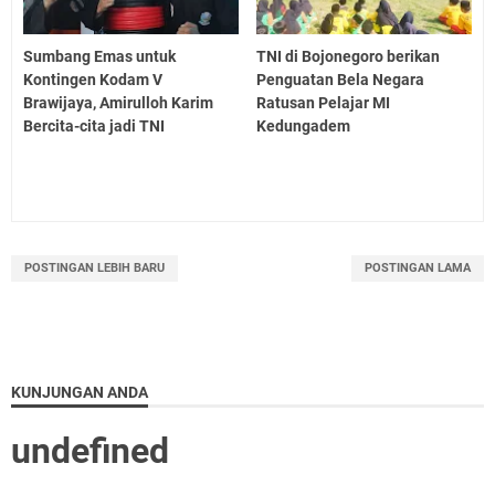
Sumbang Emas untuk
TNI di Bojonegoro berikan
Kontingen Kodam V
Penguatan Bela Negara
Brawijaya, Amirulloh Karim
Ratusan Pelajar MI
Bercita-cita jadi TNI
Kedungadem
POSTINGAN LEBIH BARU
POSTINGAN LAMA
KUNJUNGAN ANDA
u
n
d
e
f
n
e
d