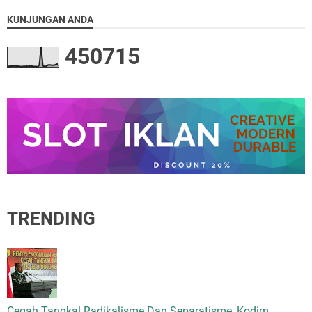
KUNJUNGAN ANDA
4
5
0
7
1
5
TRENDING
Cegah Tangkal Radikalisme Dan Separatisme, Kodim