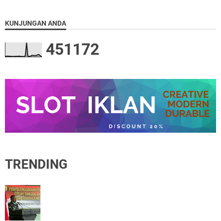
KUNJUNGAN ANDA
4
5
1
1
7
2
TRENDING