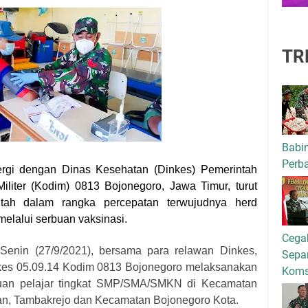
TR
Babi
Perba
ergi dengan Dinas Kesehatan (Dinkes) Pemerintah
iliter (Kodim) 0813 Bojonegoro, Jawa Timur, turut
tah dalam rangka percepatan terwujudnya herd
elalui serbuan vaksinasi.
Cega
i, Senin (27/9/2021), bersama para relawan Dinkes,
Separ
lkes 05.09.14 Kodim 0813 Bojonegoro melaksanakan
Kom
buan pelajar tingkat SMP/SMA/SMKN di Kecamatan
an, Tambakrejo dan Kecamatan Bojonegoro Kota.