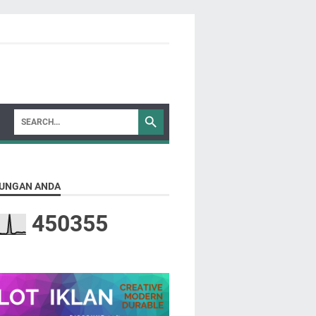
UNGAN ANDA
4
5
0
3
5
5