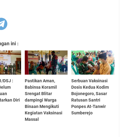
an ini :
1/DSJ :
Pastikan Aman,
Serbuan Vaksinasi
Belum
Babinsa Koramil
Dosis Kedua Kodim
ruan
Srengat Blitar
Bojonegoro, Sasar
tarkan Diri
dampingi Warga
Ratusan Santri
Binaan Mengikuti
Ponpes At-Tanwir
Kegiatan Vaksinasi
Sumberejo
Massal