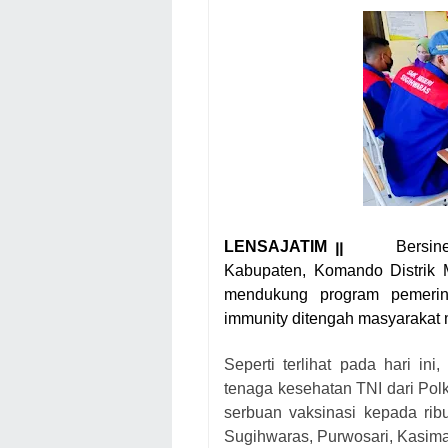
LENSAJATIM ꞁꞁ
Bersin
Kabupaten, Komando Distrik M
mendukung program pemerin
immunity ditengah masyarakat m
Seperti terlihat pada hari in
tenaga kesehatan TNI dari Po
serbuan vaksinasi kepada ri
Sugihwaras, Purwosari, Kasim