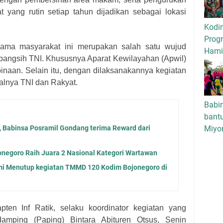
t yang rutin setiap tahun dijadikan sebagai lokasi
Kodi
Progr
sama masyarakat ini merupakan salah satu wujud
Hamil
umbangsih TNI. Khususnya Aparat Kewilayahan (Apwil)
inaan. Selain itu, dengan dilaksanakannya kegiatan
alnya TNI dan Rakyat.
Babi
bant
Miyo
a, Babinsa Posramil Gondang terima Reward dari
negoro Raih Juara 2 Nasional Kategori Wartawan
i Menutup kegiatan TMMD 120 Kodim Bojonegoro di
pten Inf Ratik, selaku koordinator kegiatan yang
damping (Paping) Bintara Abituren Otsus, Senin