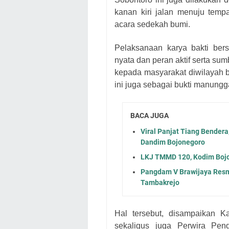
kanan kiri jalan menuju tempa
acara sedekah bumi.
Pelaksanaan karya bakti ber
nyata dan peran aktif serta s
kepada masyarakat diwilayah b
ini juga sebagai bukti manungg
BACA JUGA
Viral Panjat Tiang Bender
Dandim Bojonegoro
LKJ TMMD 120, Kodim Bojo
Pangdam V Brawijaya Resm
Tambakrejo
Hal tersebut, disampaikan Ka
sekaligus juga Perwira Pen