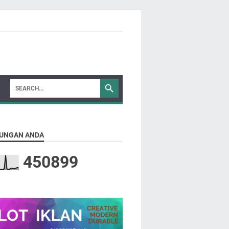
UNGAN ANDA
4
5
0
8
9
9