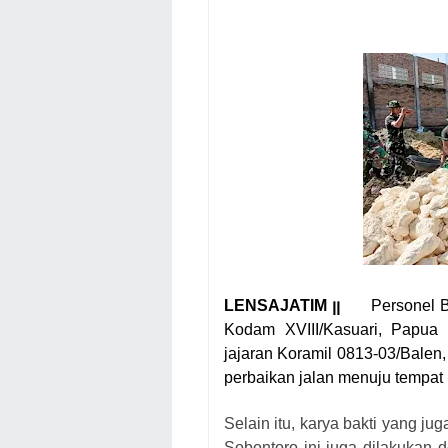
LENSAJATIM ꞁꞁ
Personel B
Kodam XVIII/Kasuari, Papua
jajaran Koramil 0813-03/Balen
perbaikan jalan menuju tempa
Selain itu, karya bakti yang j
Sobontoro ini juga dilakukan