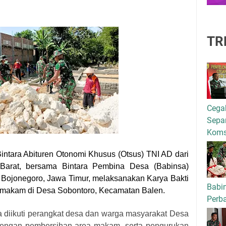
TR
Cega
Separ
Kom
intara Abituren Otonomi Khusus (Otsus) TNI AD dari
 Barat, bersama Bintara Pembina Desa (Babinsa)
, Bojonegoro, Jawa Timur, melaksanakan Karya Bakti
Babi
t makam di Desa Sobontoro, Kecamatan Balen.
Perba
uga diikuti perangkat desa dan warga masyarakat Desa
 dengan pembersihan area makam, serta pengurukan