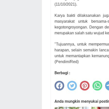
(11/10/2021).
Karya bakti dilaksanakan ju
masyarakat untuk bersama
kegotongroyongan. Dengan dem
merupakan salah satu wujud ke
"Tujuannya, untuk mempermud
harapan, selain semakin lanc
untuk memantapkan kemanungg
(Pendim/Red)
Berbagi :
Anda mungkin menyukai posting