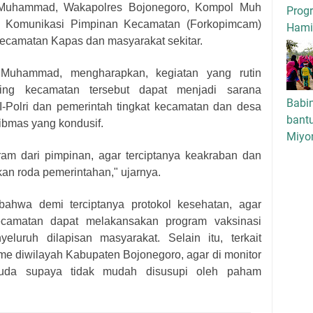
 Muhammad, Wakapolres Bojonegoro, Kompol Muh
Progr
rum Komunikasi Pimpinan Kecamatan (Forkopimcam)
Hamil
ecamatan Kapas dan masyarakat sekitar.
Muhammad, mengharapkan, kegiatan yang rutin
sing kecamatan tersebut dapat menjadi sarana
Babi
I-Polri dan pemerintah tingkat kecamatan dan desa
bant
ibmas yang kondusif.
Miyo
ram dari pimpinan, agar terciptanya keakraban dan
n roda pemerintahan," ujarnya.
bahwa demi terciptanya protokol kesehatan, agar
kecamatan dapat melakansakan program vaksinasi
luruh dilapisan masyarakat. Selain itu, terkait
me diwilayah Kabupaten Bojonegoro, agar di monitor
uda supaya tidak mudah disusupi oleh paham