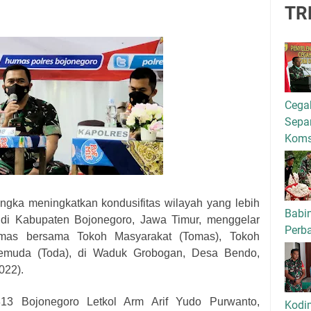
TR
Cega
Separ
Kom
ngka meningkatkan kondusifitas wilayah yang lebih
Babi
 di Kabupaten Bojonegoro, Jawa Timur, menggelar
Perba
bmas bersama Tokoh Masyarakat (Tomas), Tokoh
emuda (Toda), di Waduk Grobogan, Desa Bendo,
022).
813 Bojonegoro Letkol Arm Arif Yudo Purwanto,
Kodi