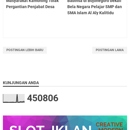
Masyarakat Kamoning Tolak
Babinsa di Bojonegoro bekali
Pergantian Penjabat Desa
Bela Negara Pelajar SMP dan
SMA Islam Al Aly Kalitidu
POSTINGAN LEBIH BARU
POSTINGAN LAMA
KUNJUNGAN ANDA
4
5
0
8
0
6