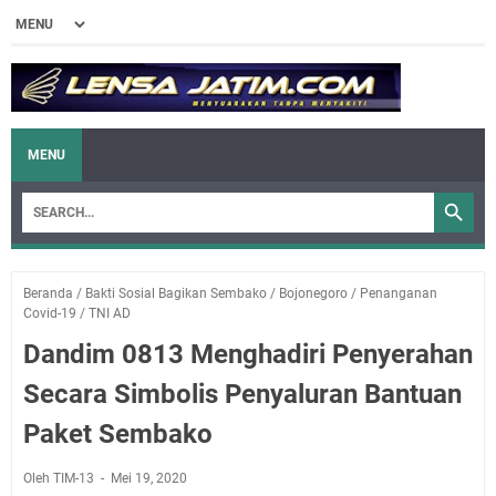
MENU
Beranda
/
Bakti Sosial Bagikan Sembako
/
Bojonegoro
/
Penanganan
Covid-19
/
TNI AD
Dandim 0813 Menghadiri Penyerahan
Secara Simbolis Penyaluran Bantuan
Paket Sembako
Oleh TIM-13
Mei 19, 2020