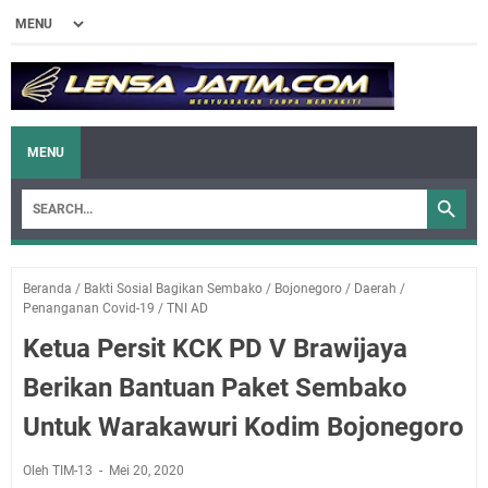
MENU
Beranda
/
Bakti Sosial Bagikan Sembako
/
Bojonegoro
/
Daerah
/
Penanganan Covid-19
/
TNI AD
Ketua Persit KCK PD V Brawijaya
Berikan Bantuan Paket Sembako
Untuk Warakawuri Kodim Bojonegoro
Oleh TIM-13
Mei 20, 2020