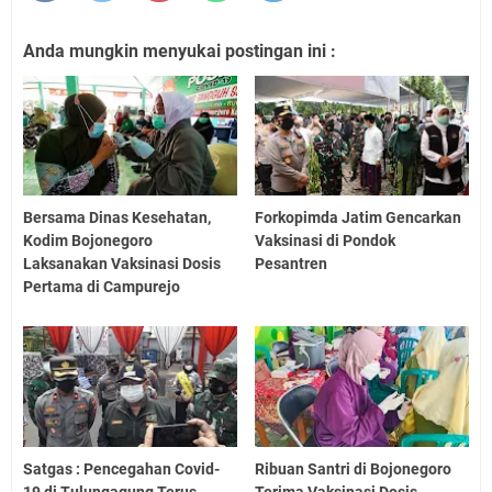
Anda mungkin menyukai postingan ini :
Bersama Dinas Kesehatan,
Forkopimda Jatim Gencarkan
Kodim Bojonegoro
Vaksinasi di Pondok
Laksanakan Vaksinasi Dosis
Pesantren
Pertama di Campurejo
Satgas : Pencegahan Covid-
Ribuan Santri di Bojonegoro
19 di Tulungagung Terus
Terima Vaksinasi Dosis