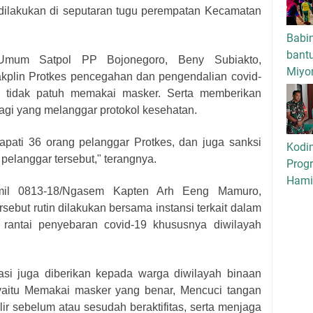
dilakukan di seputaran tugu perempatan Kecamatan
Babi
bant
 Umum Satpol PP Bojonegoro, Beny Subiakto,
Miyo
plin Protkes pencegahan dan pengendalian covid-
 tidak patuh memakai masker. Serta memberikan
 bagi yang melanggar protokol kesehatan.
dapati 36 orang pelanggar Protkes, dan juga sanksi
Kodi
 pelanggar tersebut," terangnya.
Progr
Hamil
mil 0813-18/Ngasem Kapten Arh Eeng Mamuro,
ebut rutin dilakukan bersama instansi terkait dalam
rantai penyebaran covid-19 khususnya diwilayah
asi juga diberikan kepada warga diwilayah binaan
yaitu Memakai masker yang benar, Mencuci tangan
ir sebelum atau sesudah beraktifitas, serta menjaga