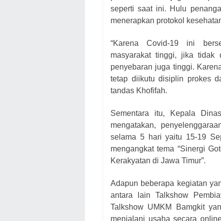
seperti saat ini. Hulu penang
menerapkan protokol kesehatan
“Karena Covid-19 ini bersei
masyarakat tinggi, jika tidak
penyebaran juga tinggi. Karen
tetap diikutu disiplin prokes
tandas Khofifah.
Sementara itu, Kepala Din
mengatakan, penyelenggaraa
selama 5 hari yaitu 15-19 Se
mengangkat tema “Sinergi G
Kerakyatan di Jawa Timur”.
Adapun beberapa kegiatan ya
antara lain Talkshow Pembi
Talkshow UMKM Bamgkit yang
menjalani usaha secara online