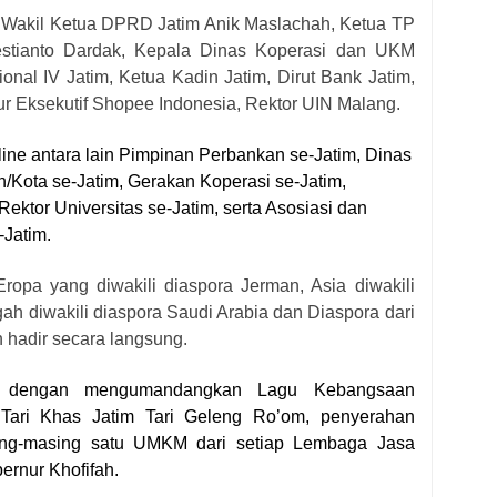
e Wakil Ketua DPRD Jatim Anik Maslachah, Ketua TP
estianto Dardak, Kepala Dinas Koperasi dan UKM
onal IV Jatim, Ketua Kadin Jatim, Dirut Bank Jatim,
ur Eksekutif Shopee Indonesia, Rektor UIN Malang.
nline antara lain Pimpinan Perbankan se-Jatim, Dinas
Kota se-Jatim, Gerakan Koperasi se-Jatim,
ektor Universitas se-Jatim, serta Asosiasi dan
Jatim.
 Eropa yang diwakili diaspora Jerman, Asia diwakili
ah diwakili diaspora Saudi Arabia dan Diaspora dari
 hadir secara langsung.
li dengan mengumandangkan Lagu Kebangsaan
 Tari Khas Jatim Tari Geleng Ro’om, penyerahan
sing-masing satu UMKM dari setiap Lembaga Jasa
rnur Khofifah.