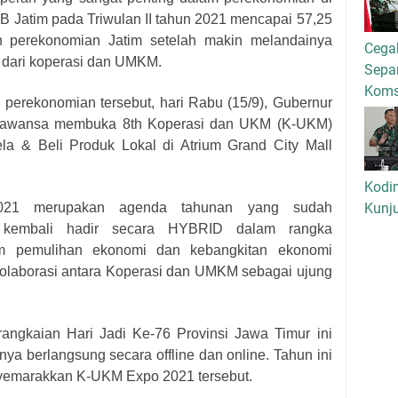
RB Jatim pada Triwulan II tahun 2021 mencapai 57,25
n perekonomian Jatim setelah makin melandainya
Cega
i dari koperasi dan UMKM.
Separ
Kom
perekonomian tersebut, hari Rabu (15/9), Gubernur
Parawansa membuka 8th Koperasi dan UKM (K-UKM)
la & Beli Produk Lokal di Atrium Grand City Mall
Kodi
Kunj
1 merupakan agenda tahunan yang sudah
a, kembali hadir secara HYBRID dalam rangka
m pemulihan ekonomi dan kebangkitan ekonomi
kolaborasi antara Koperasi dan UMKM sebagai ujung
ngkaian Hari Jadi Ke-76 Provinsi Jawa Timur ini
nya berlangsung secara offline dan online. Tahun ini
nyemarakkan K-UKM Expo 2021 tersebut.