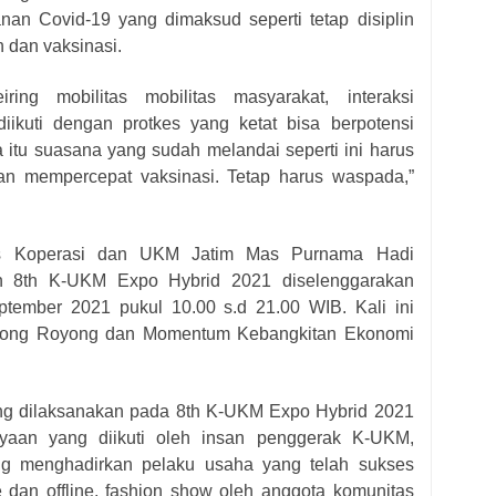
anan Covid-19 yang dimaksud seperti tetap disiplin
 dan vaksinasi.
ring mobilitas mobilitas masyarakat, interaksi
 diikuti dengan protkes yang ketat bisa berpotensi
a itu suasana yang sudah melandai seperti ini harus
 dan mempercepat vaksinasi. Tetap harus waspada,”
as Koperasi dan UKM Jatim Mas Purnama Hadi
n 8th K-UKM Expo Hybrid 2021 diselenggarakan
ptember 2021 pukul 10.00 s.d 21.00 WIB. Kali ini
otong Royong dan Momentum Kebangkitan Ekonomi
ng dilaksanakan pada 8th K-UKM Expo Hybrid 2021
ayaan yang diikuti oleh insan penggerak K-UKM,
 menghadirkan pelaku usaha yang telah sukses
 dan offline, fashion show oleh anggota komunitas