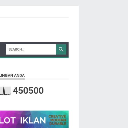
UNGAN ANDA
4
5
0
5
0
0