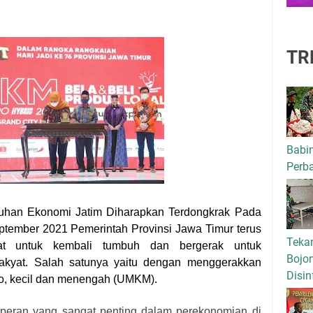
TR
Babi
Perba
uhan Ekonomi Jatim Diharapkan Terdongkrak Pada
ptember 2021 Pemerintah Provinsi Jawa Timur terus
Tekan
at untuk kembali tumbuh dan bergerak untuk
Bojo
rakyat. Salah satunya yaitu dengan menggerakkan
Disin
ro, kecil dan menengah (UMKM).
peran yang sangat penting dalam perekonomian di