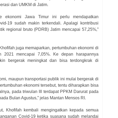
erasi dan UMKM di Jatim.
ne ekonomi Jawa Timur ini perlu mendapatkan
vid-19 sudah makin terkendali. Apalagi kontribusi
k regional bruto (PDRB) Jatim mencapai 57,25%,”
hofifah juga memaparkan, pertumbuhan ekonomi di
un 2021 mencapai 7,05%. Ke depan harapannya
kin bergerak meningkat dan bisa terdongkrak di
omi, maupun transportasi publik ini mulai bergerak di
ertumbuhan ekonomi tersebut, tentu diharapkan bisa
salnya, pada triwulan III terdapat PPKM Darurat pada
pada Bulan Agustus,” jelas Mantan Mensos RI.
ut, Khofifah kembali mengingatkan kepada semua
nanganan Covid-19 ketika suasana sudah melandai