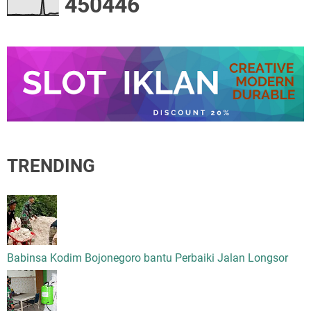
4
5
0
4
4
6
TRENDING
Babinsa Kodim Bojonegoro bantu Perbaiki Jalan Longsor