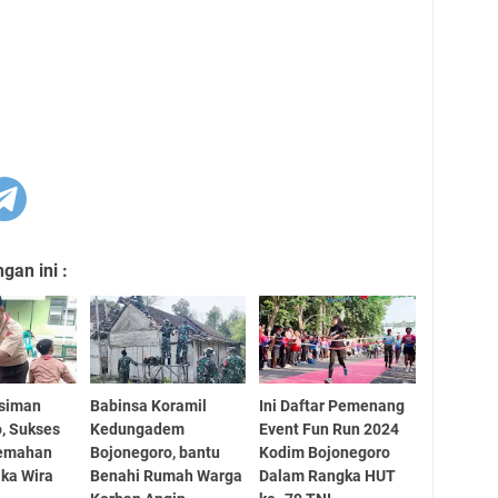
an ini :
asiman
Babinsa Koramil
Ini Daftar Pemenang
, Sukses
Kedungadem
Event Fun Run 2024
kemahan
Bojonegoro, bantu
Kodim Bojonegoro
ka Wira
Benahi Rumah Warga
Dalam Rangka HUT