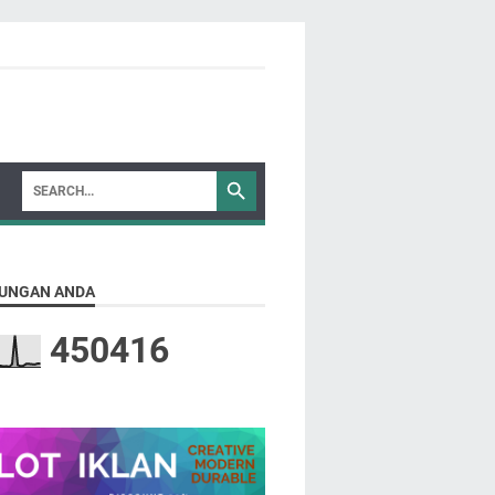
UNGAN ANDA
4
5
0
4
1
6