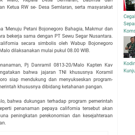
an Ketua RW se- Desa Semlaran, serta masyarakat
Cega
Separ
a 'Menuju Petani Bojonegoro Bahagia, Makmur dan
Kom
ara bekerja sama dengan PT Sewu Segar Nusantara.
lifornia secara simbolis oleh Wabup Bojonegoro
alo dilaksanakan mulai pukul 08.00 WIB.
Kodi
enanaman, Pj Danramil 0813-20/Malo Kapten Kav
Kunj
ngatakan bahwa jajaran TNI khususnya Koramil
oro siap mendukung dan menyukseskan program-
merintah khususnya dibidang ketahanan pangan.
lo, bahwa dukungan terhadap program pemerintah
perti penanaman pepaya california tersebut akan
una peningkatan perekonomian dan kesejahteraan
an.