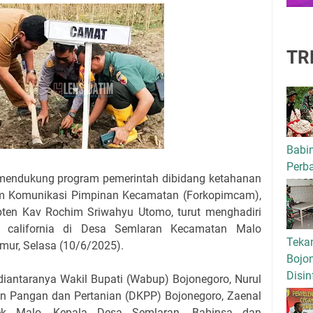
TR
Babi
Perba
mendukung program pemerintah dibidang ketahanan
um Komunikasi Pimpinan Kecamatan (Forkopimcam),
ten Kav Rochim Sriwahyu Utomo, turut menghadiri
 california di Desa Semlaran Kecamatan Malo
Tekan
ur, Selasa (10/6/2025).
Bojo
Disin
 diantaranya Wakil Bupati (Wabup) Bojonegoro, Nurul
an Pangan dan Pertanian (DKPP) Bojonegoro, Zaenal
ek Malo, Kepala Desa Semlaran, Babinsa dan