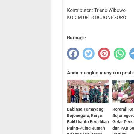
Kontributor : Trisno Wibowo
KODIM 0813 BOJONEGORO
Berbagi :
Anda mungkin menyukai posting
Babinsa Temayang
Koramil K
Bojonegoro, Karya
Bojonegoro
Bakti bantu Bersihkan
Gelar Per
Puing-Puing Rumah
dan PAB Sa