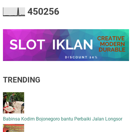
4
5
0
2
5
6
TRENDING
Babinsa Kodim Bojonegoro bantu Perbaiki Jalan Longsor